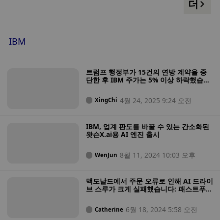
더
캘리포니아 알라마덴 연구소에서 개발한 새로운 프로토타입 칩
장으로서 클라우드, 기계 학습 및 블록체인 분야의 파트너십을
이 메모리 구성 요소를 처리 칩 자체에 통합함으로써 이 병목 현
주도했습니다. 또한 Unstoppable Domains는 전 IBM 엔지니어
상을 우회한다고 주장하며, 칩의 효과를 입증하는 데 사용된 벤
인 Lisa DeLuca를 전체 엔지니어링 및 제품 팀을 감독할 선임 엔
치마크인 ResNet50은 주로 이미지 분류와 같은 컴퓨터 비전 작
지니어링 이사로 승진시켰습니다. Lisa DeLuca는 IBM에서 엔지
IBM
업을 테스트하는 데 사용되는 50층 신경망입니다. 이 벤치마크
니어 및 제품 관리 이사로 16년 이상 근무했으며 이전에는 IBM
에서 보고된 노스폴 하드웨어의 결과는 자율 수술, 자율 주행 자
의 인공 지능 애플리케이션 그룹 내에서 새로운 솔루션의 엔지니
동차 및 기타 차량의 작동, 다양한 로봇 관련 작업에서 탁월한 성
어링 및 제품 관리를 담당했습니다. DeLuca는 800개 이상의 특
트럼프 행정부가 15건의 연방 계약을 중
능을 발휘할 수 있음을 시사합니다. IBM 리서치는 이미 노스폴
허 출원을 제출했으며 650개 이상의 보조금을 받았습니다.
단한 후 IBM 주가는 5% 이상 하락했습니
다.
아키텍처를 사용한 차기 칩을 개발 중이며, 회사 블로그에 '이것
은 노스폴에 대한 Modha의 작업의 시작에 불과하다'고 언급했
4월 24, 2025 9:24 오전
XingChi
습니다.
IBM, 업계 판도를 바꿀 수 있는 간소화된
왓슨X.ai용 AI 엔진 출시
8월 11, 2024 10:03 오후
WenJun
맥도날드에서 주문 오류로 인해 AI 드라이
브 스루가 크게 실패했습니다: 패스트푸드
업계는 AI에 대한 준비가 되어 있을까요?
6월 18, 2024 5:58 오전
Catherine