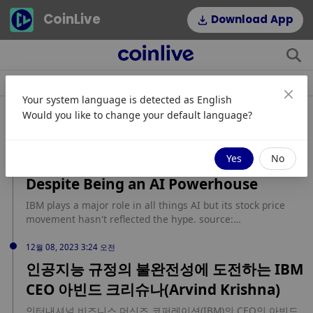
CoinLive
Download App
소식
조항
주제
인기 태그
Your system language is detected as
English
관련 속보
Would you like to change your default language?
12월 18, 2023 5:31 오후
Yes
No
Why IBM Saw Modest Gains in 2023
Despite Being an AI Powerhouse
IBM plays a major role in all things AI but its stock price
movement hasn't reflected the hype. source:
https://tokenist.com/why-ibm-saw-modest-gains-in-2023-
despite-being-an-ai-powerhouse/?
12월 08, 2023 3:24 오전
utm_source=rss&utm_medium=rss&utm_campaign=why-
인공지능 규정의 불완전성에 도전하는 IBM
ibm-saw-modest-gains-in-2023-despite-being-an-ai-
CEO 아빈드 크리슈나(Arvind Krishna)
powerhouse
인터내셔널 비즈니스 머신즈 코퍼레이션(IBM)의 CEO인 아빈드