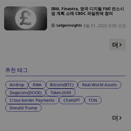
IBM, Finastra, 영국 디지털 FMI 컨소시
엄 계획 소매 CBDC 파일럿에 참여
9월 01, 2022 9:30 오전
Ledgerinsights
더
추천 태그
Airdrop
RWA
Bitcoin(BTC)
Real-World Assets
Dogecoin(DOGE)
Token2049
Cross-border Payments
ChatGPT
TON
Donald Trump
더