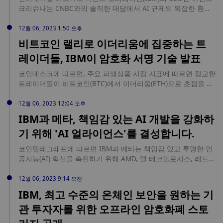
크리슈나는 CNBC와의 솔직한 대담에서 AI 규제의 복잡한 환경
을 파헤치고 바이든 대통령의 최근 행정명령에 대한 자신의 견해
를 공유했습니다. 인공 지능에 대한 모든 규제 프레임 워크에 내
12월 06, 2023 1:50 오후
재 된 불완전성에 대한 그의 생각을 공개하면서 크리슈나는 캡슐
비트코인 랠리로 이더리움에 집중하는 트
화의 과제를 강조했습니다 ... 출처:
레이더들, IBM이 암호화 서명 기술 발표
https://www.cryptopolitan.com/ibm-ceo-arvind-challenges-
ai-regulations/
코인데스크에 따르면, 주요 파생상품 시장 지표에 따르면 정교한
트레이더들이 비트코인(BTC)에서 이더리움(ETH)으로 초점을 옮
기고 있으며, 이는 향후 몇 주 안에 이더리움의 네이티브 토큰이
더 나은 성과를 낼 수 있음을 시사한다고 합니다. 이번 분기 비트
12월 06, 2023 12:04 오후
코인은 60% 상승한 반면, 이더는 35% 상승에 그쳤습니다. 비트
IBM과 메타, 책임감 있는 AI 개발을 강화하
코인은 연초 대비 163%, 이더리움은 89%의 상승률을 기록해 더
기 위해 'AI 얼라이언스'를 결성합니다.
큰 기간 동안의 성과 격차는 더욱 커졌습니다. IBM은 콜드 스토
리지에서 디지털 자산을 처리하기 위한 암호화 서명 기술을 출시
코인텔레그래프에 따르면 IBM과 메타는 책임감 있고 투명한 인
하여 수동 절차에 따른 위험을 줄이면서 자산을 인터넷 연결에서
공지능(AI) 혁신을 촉진하기 위해 AMD, 델 테크놀로지스, 레드
멀리 떨어진 곳에 보관할 수 있습니다. IBM 하이퍼 프로텍트 오
햇, 소니 그룹, 오라클, 리눅스 재단 등 50개 이상의 기술 기업 연
프라인 서명 오케스트레이터(OSO)는 분리된 네트워크 운영, 시
합을 이끌고 AI 얼라이언스를 결성했습니다. 이는 AI 산업에서
12월 06, 2023 9:14 오전
간 기반 보안, 여러 이해관계자의 전자 거래 승인 등 추가 보안
패권을 차지하기 위한 경쟁이 심화되고 있는 가운데 경쟁보다는
IBM, 최고 수준의 온체인 보안을 원하는 기
계층을 제공하여 고가 거래를 보호하는 것을 목표로 합니다.
협업을 강조하는 독특한 행보입니다. IBM과 메타가 공동 성명을
IBM은 최근 몇 년 동안 키 관리 및 기밀 컴퓨팅 기술에 대한 전문
관 투자자를 위한 오프라인 암호화폐 스토
통해 밝힌 AI 얼라이언스의 목표는 안전, 협업, 다양성, 경제적
지식을 디지털 자산과 암호화폐에 적용하고 있습니다. 자산 운용
기회, 보편적 혜택에 대한 약속을 강조합니다. 연간 총 800억 달
사 블랙록과 암호화폐 투자사 비트와이즈는 월요일에 증권거래