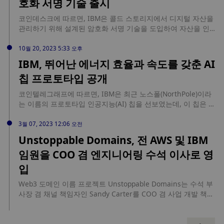
호화 서명 기술 출시
Computing) 분야의 기술력을 제고, 해당 기술을 디지털자산 및
암호화폐에 적용하고 있다"고 설명했다.
코인데스크에 따르면, IBM은 콜드 스토리지에서 디지털 자산을
관리하기 위해 설계된 암호화 서명 기술을 도입하여 자산을 인터
넷 연결에서 멀리 떨어진 곳에 보관하면서 보안을 강화했습니다.
IBM 하이퍼 프로텍트 오프라인 서명 오케스트레이터(OSO)는 연
10월 20, 2023 5:33 오후
결이 끊긴 네트워크 운영, 시간 기반 보안, 여러 이해 관계자의
IBM, 뛰어난 에너지 효율과 속도를 갖춘 AI
전자 거래 승인과 같은 추가 보안 계층을 제공하여 고가의 거래
칩 프로토타입 공개
를 보호하는 것을 목표로 합니다. IBM은 최근 몇 년 동안 키 관
리, 특히 기밀 컴퓨팅 기술 제품군에 대한 전문 지식을 디지털 자
코인텔레그래프에 따르면, IBM은 최근 노스폴(NorthPole)이라
산과 암호화폐에 신중하게 적용하고 있습니다. 콜드 스토리지의
는 이름의 프로토타입 인공지능(AI) 칩을 선보였는데, 이 칩은 기
한계는 종종 내부 작업, 강제 공격, 데이터 센터 관리자와 기본적
존의 어떤 칩보다 빠르고 에너지 효율이 높다고 합니다. 10월 19
인 펜과 종이 방식과 관련된 기타 운영 오류 등 사람의 상호 작용
일 사이언스지에 발표된 연구에 따르면 노스폴은 관련 벤치마크
3월 07, 2023 12:06 오전
을 수반합니다. 리플이 소유한 커스터디 회사인 메타코는 IBM의
에서 에너지 지표는 25배, 지연 시간 지표는 22배 더 낮은 것으
Unstoppable Domains, 전 AWS 및 IBM
오랜 암호화폐 분야 파트너로, IBM의 새로운 OSO 기술을 활용
로 나타났습니다. 이는 잠재적으로 에너지 요구량을 크게 줄이면
하고 있습니다. 메타코의 CEO 아드리안 트레카니는 싱가포르,
임원을 COO 겸 엔지니어링 수석 이사로 영
서 GPU 이후의 성능으로 이어질 수 있으며, 파리 사클레이 대학
홍콩, 일본과 같은 시장의 규제 당국이 콜드 스토리지 솔루션을
의 나노 전자공학 연구원 Damien Querlioz는 Nature에 게재된
입
점점 더 많이 요구하고 있는 상황에서 OSO가 제공하는 독특한
기사에서 노스폴의 에너지 효율을 '놀라울 정도'라고 설명했습니
에어 갭 콜드 스토리지가 특히 유용하다고 언급하며 이번 협력에
다. IBM 연구팀의 논문에 따르면 노스폴은 현재 널리 사용되는
Web3 도메인 이름 프로젝트 Unstoppable Domains는 수석 부
만족감을 표했습니다.
모든 아키텍처, 심지어 첨단 기술 프로세스를 사용하는 아키텍처
사장 겸 채널 책임자인 Sandy Carter를 COO 겸 사업 개발 책임
보다 성능이 뛰어나다고 합니다. AI 처리 개선의 주요 과제 중 하
자로 승진한다고 발표했습니다. . 2021년 12월에 입사한 후
나는 처리 장치와 랜덤 액세스 메모리 간에 정보가 전송될 때 지
Sandy Carter는 파트너십을 61개에서 750개 이상으로 성장시
연 시간을 유발하는 '폰 노이만 병목 현상'입니다. IBM 리서치는
키는 데 도움을 주었습니다. Sandy Carter는 이전에 AWS 부사