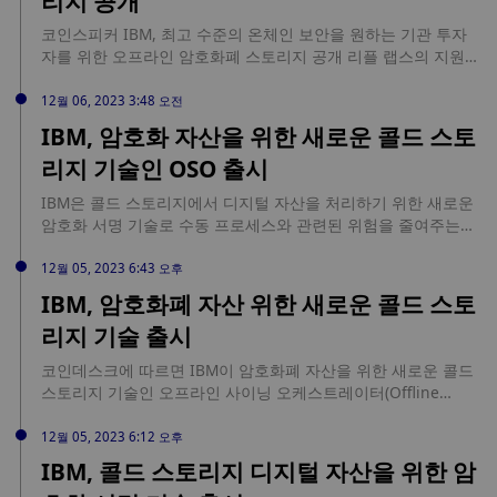
리지 공개
러가 넘는 연구 개발 투자는 얼라이언스의 헌신을 강조합니다.
위원회(SEC)에 수정된 S1 양식을 제출하여 규제 당국이 이전 대
특히 AI 얼라이언스는 표준과 가이드라인을 설정하기 위해 관리
코인스피커 IBM, 최고 수준의 온체인 보안을 원하는 기관 투자
화에서 질문했을 가능성이 있는 추가 질문에 답변했습니다. SEC
이사회와 기술 감독 위원회를 설립하여 AI 프로젝트를 발전시킬
자를 위한 오프라인 암호화폐 스토리지 공개 리플 랩스의 지원을
가 신청자들에게 어떤 주제에 대해 추가 정보 제공을 요청했는지
것입니다. 또한 AI 업계에서 활동하는 정부, 비영리단체, 비정부
받는 메타코가 안전한 암호화폐 스토리지를 제공하기 위해 IBM
는 불분명하지만, 분석가들은 지난주 SEC와 신청자 간의 여러 회
기구와 협력하여 업계 전반의 협력에 대한 적극적인 접근 방식을
하이퍼 프로텍트 오프라인 서명 오케스트레이터를 채택했습니
12월 06, 2023 3:48 오전
의 이후 이전 제출 서류에 대한 변경이 이루어질 것이라고 예측
보여줄 것입니다. 흥미로운 점은 Cern, NASA, 클리블랜드 클리
다. IBM, 최고 수준의 온 체인 보안을 추구하는 기관 투자자를위
IBM, 암호화 자산을 위한 새로운 콜드 스토
했습니다. 블룸버그 인텔리전스의 제임스 세이파트에 따르면 이
닉, 코넬 대학교, 임페리얼 칼리지, 예일 대학교와 같은 교육 및
한 오프라인 암호화 스토리지 공개 출처:
번 서류 제출은 양측이 문제를 해결하기 위해 열심히 노력하고
리지 기술인 OSO 출시
연구 기관이 연합에 포함되어 있어 학계와 교류하려는 의도를 엿
https://www.coinspeaker.com/ibm-offline-crypto-storage/
있다는 신호라고 합니다. 피델리티, 프랭클린, 위즈덤트리를 포
볼 수 있다는 점입니다. 최근 메타는 책임감 있는 AI 팀을 해체하
함한 다른 11개 신청사의 수정안도 곧 제출될 예정입니다.
IBM은 콜드 스토리지에서 디지털 자산을 처리하기 위한 새로운
려는 움직임을 보이고 있지만, 오픈소스 AI 모델과 책임감 있는
암호화 서명 기술로 수동 프로세스와 관련된 위험을 줄여주는
개발에 대한 지지를 계속 표명하고 있습니다. AI 얼라이언스는
IBM Hyper Protect 오프라인 서명 오케스트레이터(OSO)를 발
모델의 공개 공유 여부와 관계없이 발전을 촉진하고자 합니다.
표했습니다. OSO는 연결이 끊긴 작업, 시간 기반 보안 및 전자
12월 05, 2023 6:43 오후
그러나 지난 7월 이니셔티브인 프론티어 포럼을 출범시킨 마이
서명, 여러 이해관계자가 승인한 전자 거래 등 추가적인 보안 계
IBM, 암호화폐 자산 위한 새로운 콜드 스토
크로소프트, 구글, 오픈AI, 앤트로픽과 같은 주요 AI 개발사들은
층을 제공하여 고가의 거래를 보호합니다. IBM의 오랜 암호화폐
AI 얼라이언스에서 눈에 띄게 불참하고 있습니다. 이 연합의 결
리지 기술 출시
파트너이자 리플이 소유한 수탁사인 메타코는 새로운 OSO 기술
성은 2023년 초 바이든 행정부가 주요 AI 개발자들을 초청하여
을 사용하고 있습니다. (코인데스크)
책임감 있는 AI 개발에 대한 약속을 서약했던 논의에 따른 것입
코인데스크에 따르면 IBM이 암호화폐 자산을 위한 새로운 콜드
니다. 책임감 있는 혁신에 대한 이러한 주목은 윤리적 AI 관행을
스토리지 기술인 오프라인 사이닝 오케스트레이터(Offline
향한 업계 전반의 움직임을 나타내지만, 주요 플레이어 간의 분
Signing Orchestrator)를 출시했다. 해당 OSO 기술은 단절된
열은 AI 환경에서 흥미로운 역학 관계를 나타낼 수 있습니다.
네트워크 운영, 여러 이해관계자의 전자 거래 승인 등 추가 보안
12월 05, 2023 6:12 오후
레이어를 제공, 고액 거래의 안전성을 높였다. 미디어는 "IBM가
IBM, 콜드 스토리지 디지털 자산을 위한 암
지난 몇년 간 키 매니지먼트, 특히 컨피덴셜 컴퓨팅(Confidential