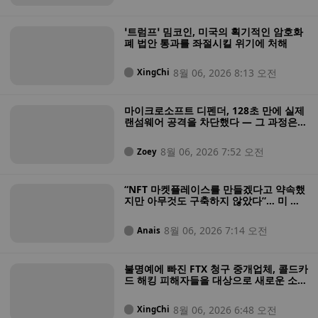
‘트럼프’ 밈코인, 미국의 획기적인 암호화
폐 법안 통과를 좌절시킬 위기에 처해
8월 06, 2026 8:13 오전
XingChi
마이크로소프트 디펜더, 128초 만에 실제
랜섬웨어 공격을 차단했다 — 그 과정은
다음과 같다
8월 06, 2026 7:52 오전
Zoey
“NFT 마켓플레이스를 만들겠다고 약속했
지만 아무것도 구축하지 않았다”… 미 법
무부, 투자자 자금을 도박에 탕진한 혐의
를 받는 NFT 창업자 기소
8월 06, 2026 7:14 오전
Anais
불명예에 빠진 FTX 청구 중개업체, 콜드카
드 해킹 피해자들을 대상으로 새로운 소송
제기
8월 06, 2026 6:48 오전
XingChi