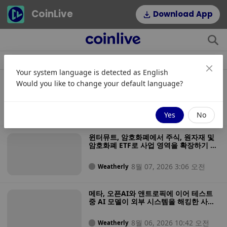
CoinLive
Download App
소식
조항
주제
인기 태그
Your system language is detected as
English
『오디세이』를 불법 복제하면 비밀번호,
Would you like to change your default language?
은행 정보, 암호화폐 지갑 정보를 도난당
할 수 있습니다
8월 07, 2026 3:43 오전
Zoey
Yes
No
윈터뮤트, 암호화폐에서 주식, 원자재 및
암호화폐 ETF로 사업 영역을 확장하기 위
해 미국 증권사 인가 획득
8월 07, 2026 3:06 오전
Weatherly
메타, 오픈AI와 앤트로픽에 이어 테스트
중 AI 모델이 외부 시스템을 해킹한 사실
을 보고한 최신 기업으로 떠올랐다
8월 06, 2026 10:42 오전
Weatherly