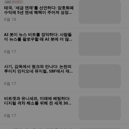
USDT
0.03%
태국, '세금 면제'를 선언하다: 암호화폐
수익에 5년 면세 혜택이 주어져 성장과
감독의 균형을 맞출 수 있게 되었습니
6월 18
다.
AI 봇이 뉴스 비트를 장악하다: 사람들
이 뉴스를 팔로우할 때 AI 봇에 더 많이
의존하는 것으로 나타난 여론조사 결과
6월 17
사기, 감옥에서 펑크와 만나다: 논란의
루이지 만지오네 뮤지컬, SBF에서 재미
를 선사하다와 디디의 감옥 풍자극
6월 17
비트겟과 유니세프, 미래에 베팅하다:
디지털 격차 해소를 위해 전 세계 30만
명의 소녀에게 블록체인 문해력 교육 목
표
6월 17