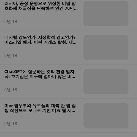
러시아, 공장 운영으로 위장한 비밀 암
호화폐 채굴장을 단속하며 연간 70만
달러의 암호화폐 수익 창출
6월 19
디지털 강도인가, 지정학적 경고인가?
이스라엘 해커, 이란 거래소 탈취, 제재
위반 전술에 대한 대응 주장
6월 19
ChatGPT에 질문하는 것의 환경 발자
국: 호기심은 지구에 얼마나 많은 비용
을 초래할까요?
6월 18
미국 법무부와 유로폴의 대륙 간 법 집
행 작전으로 모네로 기반 다크 웹 시장
의 주요 거래소가 폐쇄되었습니다.
6월 18