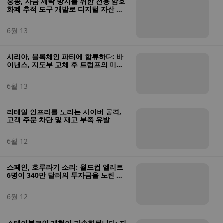
홍콩, 자금 세탁 방지를 위한 전용 암호
화폐 추적 도구 개발로 디지털 자산 감
독 강화
6월 13
시리아, 블록체인 파티에 합류하다: 바
이낸스, 지도부 교체 후 트럼프의 미국
제재 철회 이후 시리아 사용자에 대한
접근성 확대
6월 13
리테일 인프라를 노리는 사이버 공격,
고객 주문 차단 및 재고 부족 유발
6월 12
스페인, 호루라기 소리: 월드컵 엘리트
6명이 340만 달러의 투자금을 노린 암
호화폐 사기 혐의로 기소되었습니다.
6월 12
스테이블코인 개혁이 가속화됩니다: 지