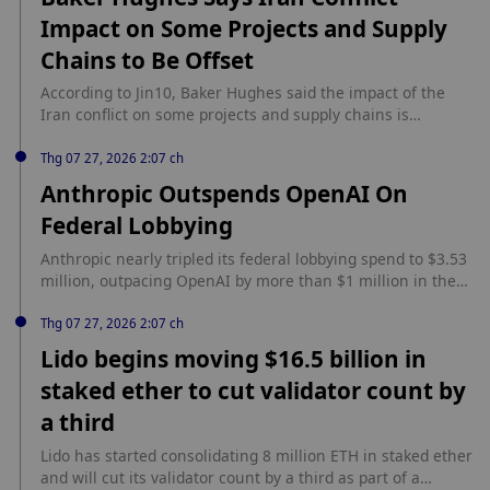
Impact on Some Projects and Supply
Chains to Be Offset
According to Jin10, Baker Hughes said the impact of the
Iran conflict on some projects and supply chains is
expected to be offset by strong performance in other
regions.
Thg 07 27, 2026 2:07 ch
Anthropic Outspends OpenAI On
Federal Lobbying
Anthropic nearly tripled its federal lobbying spend to $3.53
million, outpacing OpenAI by more than $1 million in the
first half of 2026. According to BeInCrypto, federal
disclosures show Anthropic added the Treasury
Thg 07 27, 2026 2:07 ch
Department to its list of lobbied agencies for the first time
Lido begins moving $16.5 billion in
this quarter, while OpenAI nearly doubled spending to a
staked ether to cut validator count by
record $2.22 million. Issue One counted $41 million in
combined spending from January to June across 11 major
a third
technology, social media and AI companies and their trade
associations, with Kalshi also spending $990,000 on
Lido has started consolidating 8 million ETH in staked ether
lobbying in the first half of 2026.
and will cut its validator count by a third as part of a