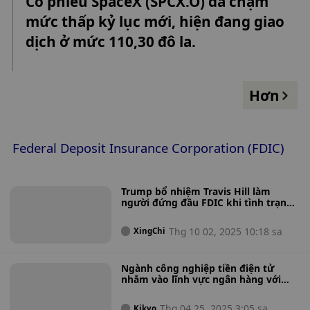
Cổ phiếu SpaceX (SPCX.O) đã chạm
remains uncertain, and Blueway Photoelectric expects to
mức thấp kỷ lục mới, hiện đang giao
disclose the deal plan within no more than 10 trading days,
according to Jiemian News.
dịch ở mức 110,30 đô la.
Hơn
Federal Deposit Insurance Corporation (FDIC)
Trump bổ nhiệm Travis Hill làm
người đứng đầu FDIC khi tình trạng
đóng cửa chính phủ ngày càng trầm
trọng
Thg 10 02, 2025 10:18 sa
XingChi
Ngành công nghiệp tiền điện tử
nhắm vào lĩnh vực ngân hàng với
hơn 15 công ty tiền điện tử để mắt
đến giấy phép ngân hàng khi các rào
Thg 04 25, 2025 3:05 sa
Kikyo