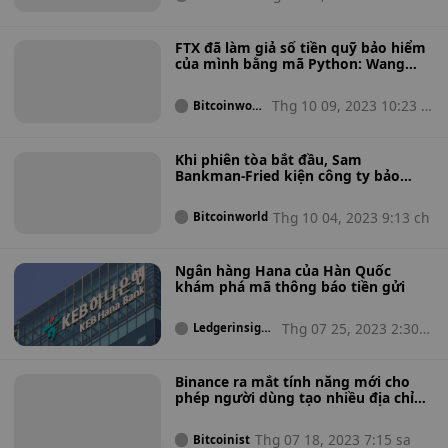
FTX đã làm giả số tiền quỹ bảo hiểm
của mình bằng mã Python: Wang
Gary
Thg 10 09, 2023 10:23 c
Bitcoinworl
d
h
Khi phiên tòa bắt đầu, Sam
Bankman-Fried kiện công ty bảo
hiểm về chi phí bào chữa.
Thg 10 04, 2023 9:13 ch
Bitcoinworld
Ngân hàng Hana của Hàn Quốc
khám phá mã thông báo tiền gửi
Thg 07 25, 2023 2:30 s
Ledgerinsight
s
a
Binance ra mắt tính năng mới cho
phép người dùng tạo nhiều địa chỉ
gửi tiền
Thg 07 18, 2023 7:15 sa
Bitcoinist