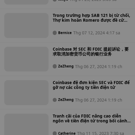
cản pháp lý bắt đầu được nới lỏng
Trong trường hợp SAB 121 bị từ chối,
Thợ kim hoàn Romero được đề cử
của FDIC cho biết các ngân hàng có
thể lưu ký tài sản kỹ thuật số
Thg 07 12, 2024 4:17 sa
Bernice
Coinbase 对 SEC 和 FDIC 提起诉讼，要
求取消加密货币公司的银行业务
Thg 06 27, 2024 1:19 ch
ZeZheng
Coinbase đệ đơn kiện SEC và FDIC để
gỡ nợ các công ty tiền điện tử
Thg 06 27, 2024 1:19 ch
ZeZheng
Tranh cãi của FDIC nâng cao diễn
ngôn về tiền điện tử trong bối cảnh
phân biệt giới tính và vụ bê bối câu
lạc bộ thoát y
Thg 11 15, 2023 7:30 sa
Catherine