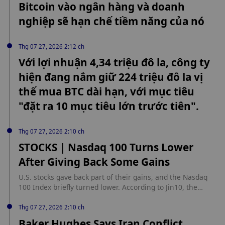
Bitcoin vào ngân hàng và doanh
nghiệp sẽ hạn chế tiềm năng của nó
Thg 07 27, 2026 2:12 ch
Với lợi nhuận 4,34 triệu đô la, công ty
hiện đang nắm giữ 224 triệu đô la vị
thế mua BTC dài hạn, với mục tiêu
"đặt ra 10 mục tiêu lớn trước tiên".
Thg 07 27, 2026 2:10 ch
STOCKS | Nasdaq 100 Turns Lower
After Giving Back Some Gains
U.S. stocks gave back part of their gains, and the Nasdaq
100 Index briefly turned lower. According to Jin10, the
Nasdaq 100 Index once fell into negative territory.
Thg 07 27, 2026 2:10 ch
Baker Hughes Says Iran Conflict