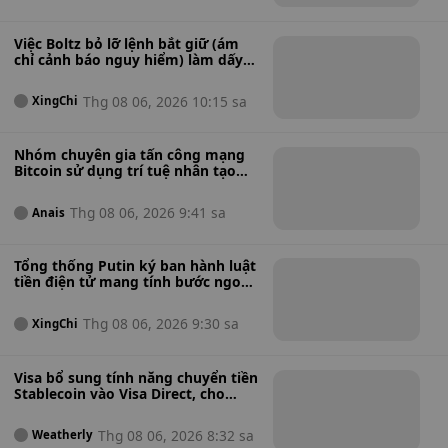
y
a
Việc Boltz bỏ lỡ lệnh bắt giữ (ám
chỉ cảnh báo nguy hiểm) làm dấy
lên lo ngại về việc chính phủ tiếp
quản trong bối cảnh khủng hoảng
Thg 08 06, 2026 10:15 sa
XingChi
tấn công trí tuệ nhân tạo.
Nhóm chuyên gia tấn công mạng
Bitcoin sử dụng trí tuệ nhân tạo
cảnh báo về tình trạng bảo mật
"cực kỳ tồi tệ" sau khi phát hiện
Thg 08 06, 2026 9:41 sa
Anais
hàng nghìn lỗ hổng phần mềm
tiềm ẩn.
Tổng thống Putin ký ban hành luật
tiền điện tử mang tính bước ngoặt,
mở đường cho giao dịch bán lẻ
được quản lý tại Nga.
Thg 08 06, 2026 9:30 sa
XingChi
Visa bổ sung tính năng chuyển tiền
Stablecoin vào Visa Direct, cho
phép các doanh nghiệp thực hiện
thanh toán xuyên biên giới nhanh
Thg 08 06, 2026 8:32 sa
Weatherly
hơn.