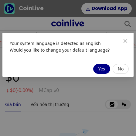
CoinLive
Download App
$52.50
$0.07004834
HYPE
DOGE
Your system language is detected as
English
6.20%
0.66%
Would you like to change your default language?
Death Token
Yes
No
$0
$0(-0.00%)
MCap $0
Giá bán
Vốn hóa thị trường