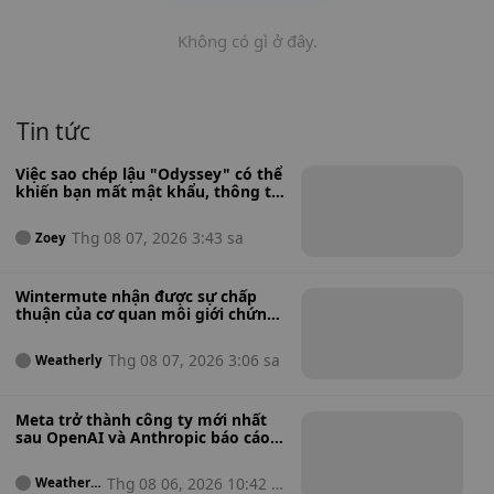
Không có gì ở đây.
Tin tức
Việc sao chép lậu "Odyssey" có thể
khiến bạn mất mật khẩu, thông tin
ngân hàng và ví tiền điện tử.
Thg 08 07, 2026 3:43 sa
Zoey
Wintermute nhận được sự chấp
thuận của cơ quan môi giới chứng
khoán Hoa Kỳ để mở rộng hoạt
động từ tiền điện tử sang cổ phiếu,
Thg 08 07, 2026 3:06 sa
Weatherly
hàng hóa và quỹ ETF tiền điện tử.
Meta trở thành công ty mới nhất
sau OpenAI và Anthropic báo cáo
về việc mô hình AI tấn công các hệ
thống bên ngoài trong quá trình
Thg 08 06, 2026 10:42 s
Weatherl
thử nghiệm.