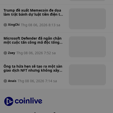
Trump đề xuất Memecoin đe dọa
làm trật bánh dự luật tiền điện tử
mang tính bước ngoặt của Mỹ.
Thg 08 06, 2026 8:13 sa
XingChi
Microsoft Defender đã ngăn chặn
một cuộc tấn công mã độc tống
tiền đang diễn ra chỉ trong 128
giây — Đây là cách nó đã làm được
Thg 08 06, 2026 7:52 sa
Zoey
điều đó.
Ông ta hứa hẹn sẽ tạo ra một sàn
giao dịch NFT nhưng không xây
dựng gì cả, Bộ Tư pháp Hoa Kỳ cáo
buộc người sáng lập NFT đã đánh
Thg 08 06, 2026 7:14 sa
Anais
bạc thua tiền của nhà đầu tư để
đặt cược.