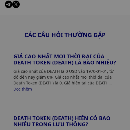
CÁC CÂU HỎI THƯỜNG GẶP
GIÁ CAO NHẤT MỌI THỜI ĐẠI CỦA
DEATH TOKEN (DEATH) LÀ BAO NHIÊU?
Giá cao nhất của DEATH là 0 USD vào 1970-01-01, từ
đó đến nay giảm 0%. Giá cao nhất mọi thời đại của
Death Token (DEATH) là 0. Giá hiện tại của DEATH
giảm 0% so với mức giá cao nhất của nó.
Đọc thêm
DEATH TOKEN (DEATH) HIỆN CÓ BAO
NHIÊU TRONG LƯU THÔNG?