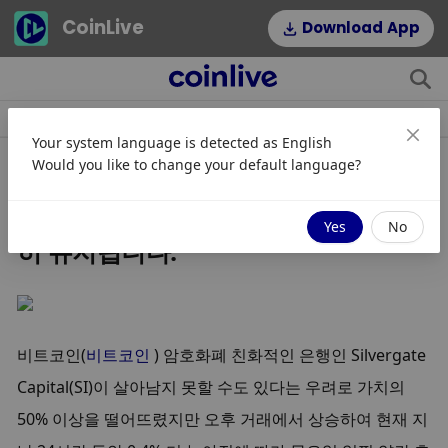
CoinLive
Download App
소식
조항
주제
인기 태그
Your system language is detected as
English
Would you like to change your default language?
Silvergate 자본이 무너지면서
Bitcoin 가격은 $ 23K 이상으로 꾸준
Yes
No
히 유지됩니다.
비트코인(
비트코인
 ) 암호화폐 친화적인 은행인 Silvergate 
Capital(SI)이 살아남지 못할 수도 있다는 우려로 가치의 
50% 이상을 떨어뜨렸지만 오후 거래에서 상승하여 현재 지