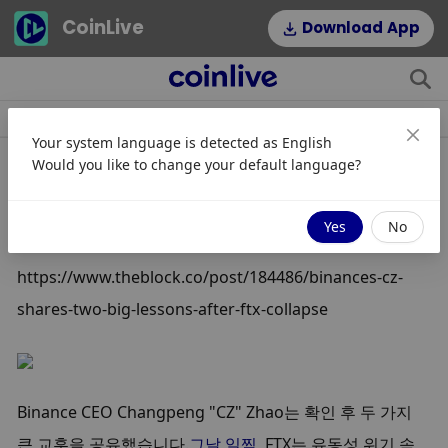
CoinLive
Download App
소식
조항
주제
인기 태그
Your system language is detected as
English
Would you like to change your default language?
Binance의 CZ는 FTX 붕괴 후 '두 가지
큰 교훈'을 공유합니다.
Yes
No
https://www.theblock.co/post/184486/binances-cz-
shares-two-big-lessons-after-ftx-collapse
Binance CEO Changpeng "CZ" Zhao는 확인 후 두 가지 
큰 교훈을 공유했습니다.
그날 일찍
  FTX는 유동성 위기 속