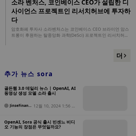
소라 벤처스, 코인베이스 CEO가 설립한 디
하고 FHE의 개인정보 보호 기능을 활용하는 앱 개발을 촉진하기
사이언스 프로젝트인 리서치허브에 투자하
위해 설계되었습니다. (크립토슬레이트) 이전 뉴스에서 완전 동
형 암호화(FHE)로 구동되는 기밀 블록체인인 페닉스는 멀티코인
다
캐피털과 콜리더 벤처스가 주도하고 노드 캐피털, 뱅크리스, 핵
VC, 테인랩스, 메타플래닛이 참여한 700만 달러 규모의 시드 라
암호화폐 투자사 소라벤처스는 코인베이스 CEO 브라이언 암스
운드가 완료되었다고 발표했습니다. 피닉스는 이 자금을 사용하
트롱이 후원하는 탈중앙화 과학(DeSci) 프로젝트인 리서치허브
여 내년 초에 피닉스 네트워크를 공개 테스트 네트워크에 도입하
에 미공개 금액을 투자했다고 발표했습니다. 리서치허브는 연구
고 생태계 애플리케이션 개발을 지원할 예정입니다.
자들이 자신의 연구를 오픈소스화할 수 있는 최고의 커뮤니티 플
랫폼 중 하나로, 사용자들이 과학 커뮤니티에 새로운 지식을 제
더
공하면 암호화폐 리서치코인(RSC)을 보상으로 받을 수 있는 것
으로 알려져 있습니다. (크립토슬레이트) 이전에 보도된 바와 같
이, 올해 6월 코인베이스의 CEO 브라이언 암스트롱 등이 공동
추가 뉴스
sora
설립한 암호화폐 연구 플랫폼인 리서치허브는 오픈소스 소프트
웨어 캐피탈이 주도하는 500만 달러 규모의 시리즈 A 펀딩 라운
골든웹 3.0 데일리 뉴스 | OpenAI, AI
드를 마감했으며, 부스트 VC, 밥 영, 길레르모 로치, 암자드 마사
동영상 생성 모델 소라 출시
드 등이 참여했습니다.
12월 10, 2024 1:56 오
JinseFinanc
e
후
OpenAI, Sora 공식 출시 빈센느 비디
오 기능의 장점은 무엇일까요?