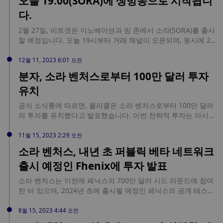
오늘 19:00(SORA)에 생방송으로 시작됩니
있다. Firefly Video... source:
다.
https://jp.beincrypto.com/premiere-pro-integrate-with-
openai-sora/
2월 27일, 비트겟은 이노베이션과 밈 존에서 소라(SORA)를 출시
할 예정입니다. 오늘 19시부터 거래 채널이 오픈되며, 동시에 2
월 27일 19시부터 3월 5일 19시(UTC+8시)까지 총 상금 17만
SORA가 걸린 10% 리베이트 캠페인이 진행됩니다.
12월 11, 2023 6:01 오전
분자, 소라 벤처스로부터 100만 달러 투자
유치
공식 소식통에 따르면, 몰리클은 소라 벤처스로부터 100만 달러
의 투자를 유치했다고 발표했습니다. 이번 전략적 투자는 아시아
시장에서 DeSci의 통합을 선도하기 위한 것으로, 물리적 경계를
초월하고 객관적인 과학 및 지적 재산 공유 문화를 조성하여
11월 15, 2023 2:29 오전
DeSci의 탈중앙화 특성을 활용하는 것을 목표로 합니다.
소라 벤처스, 내년 초 퍼블릭 베타 네트워크
출시 예정인 Fhenix에 투자 발표
소라 벤처스는 이전에 페닉스의 700만 달러 시드 라운드에 참여
한 바 있으며, 2024년 초에 출시될 예정인 페닉스의 공개 테스트
네트워크인 '르네상스'는 개발자들이 페닉스의 기술을 사용해 애
플리케이션을 실험하고 구축할 수 있는 시험장을 제공하기 위해
8월 15, 2023 4:44 오전
설계되었습니다. 이 테스트 네트워크는 블록체인 혁신가를 유치