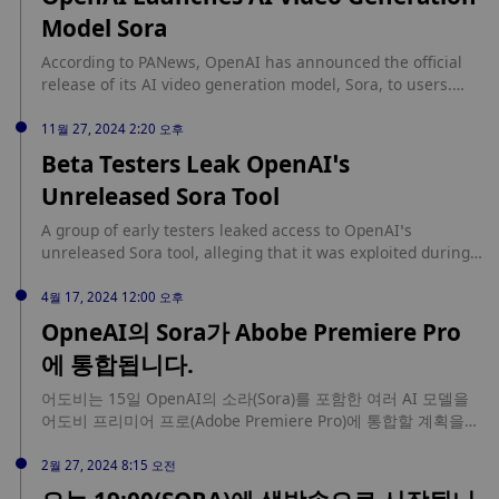
Model Sora
According to PANews, OpenAI has announced the official
release of its AI video generation model, Sora, to users.
This development comes ten months after the initial
preview of the product. Sora is designed to create realistic
11월 27, 2024 2:20 오후
videos based on text prompts and will be available to
Beta Testers Leak OpenAI’s
ChatGPT's paid users in the United States and other
Unreleased Sora Tool
markets later in the day. The new tool, Sora Turbo, can
generate videos up to 20 seconds long and offers various
A group of early testers leaked access to OpenAI’s
versions of these videos. OpenAI's CEO, Sam Altman, noted
unreleased Sora tool, alleging that it was exploited during
that the initial use of Sora will be limited. ChatGPT Plus
its research and development phase. A group of artists and
subscribers will be able to generate 50 low-resolution
early evaluators of OpenAI ‘s unreleased text-to-video tool
4월 17, 2024 12:00 오후
videos per month, while ChatGPT Pro subscribers will have
Sora, who were aggrieved, leaked access to the new model
OpneAI의 Sora가 Abobe Premiere Pro
the capability to generate an unlimited number of high-
in protest after claiming they had been used for […] The
resolution videos at a slower pace, along with 500 videos
에 통합됩니다.
post Beta Testers Leak OpenAI’s Unreleased Sora Tool...
that can be generated quickly. This strategic release aims
source: https://coinscreed.com/beta-testers-leak-openais-
to enhance user experience by providing advanced video
어도비는 15일 OpenAI의 소라(Sora)를 포함한 여러 AI 모델을
unreleased-sora-tool.html
generation capabilities, marking a significant step in AI-
어도비 프리미어 프로(Adobe Premiere Pro)에 통합할 계획을
driven content creation.
발표했다. 사용자는 편집 도구 내에서 직접 다양한 AI 기술을 선
택하고 활용할 수 있으며, Sora는 여러 캐릭터와 특정 동작 유형,
2월 27, 2024 8:15 오전
사물과 배경의 정확한 디테일을 포함하는 복잡한 장면을 만들 수