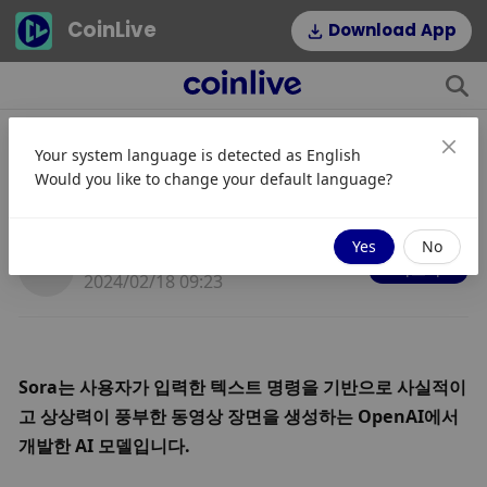
CoinLive
Download App
Your system language is detected as
English
OpenAI 서든 소라, 웹3+AI를 폭발시
Would you like to change your default language?
키다
Yes
No
JinseFinance
따르다
2024/02/18 09:23
Sora는 사용자가 입력한 텍스트 명령을 기반으로 사실적이
고 상상력이 풍부한 동영상 장면을 생성하는 OpenAI에서 
개발한 AI 모델입니다. 