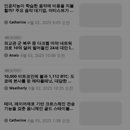
인공지능이 학습한 음악에 비용을 지불
할까? 주요 음악 대기업, 아티스트가 뒤
처지지 않도록 AI 스타트업과 계약 체결
6월 02, 2025 9:05 오전
Catherine
BTC
1.60%
외교관 군 복무 중 다크웹 마약 네트워
크로 10억 달러 벌어들인 24세 대만 IT
졸업생, 미국 법원에서 종신형 선고 받
6월 02, 2025 10:06 오전
Anais
아
BTC
1.60%
10,000 비트코인에 불과 1,112 BTC: 도
쿄에 본사를 둔 메타플래닛, 대담한 자
금 이동으로 1,088 비트코인 추가 매입
6월 02, 2025 10:35 오전
Weatherly
테더, 레이어제로 기반 크로스체인 전송
기능을 갖춘 옴니체인 골드 스테이블코
인 XAUt0을 TON에 출시합니다.
6월 03, 2025 1:38 오전
Catherine