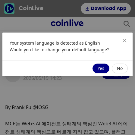
CoinLive
Download App
Your system language is detected as
English
MCP: 차세대 Web3 AI 에이전트를
Would you like to change your default language?
구동하는 핵심 엔진
Yes
No
JinseFinance
따르다
2025/05/19 14:23
By Frank Fu @IOSG
MCP는 Web3 AI 에이전트 생태계의 핵심인 Web3 AI 에이
전트 생태계의 핵심으로 빠르게 자리 잡고 있으며, 플러그