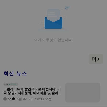
여기 아무것도 없습니다.
더
최신 뉴스
ETH
1.74%
그린라이트가 빨간색으로 바뀝니다: 미
국 증권거래위원회, 이더리움 및 솔라나
스테이킹 ETF가 연방법을 위반할 수 있
6월 02, 2025 8:43 오전
Anais
다고 경고하다