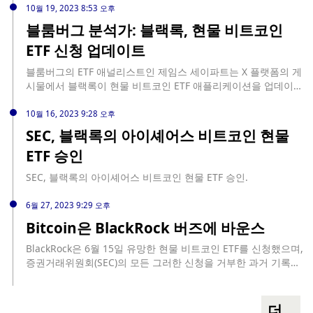
세계 최대 자산 운용사인 블랙록의 비트코인 ETF 진출은 암호화
만, 스테이블코인이 비트코인 시장과 기타 디지털 자산 시장, 특
10월 19, 2023 8:53 오후
폐에 대한 기관의 관심이 크게 변화하고 있다는 신호일 수 있습
히 시장 변동성이 비트코인 가격에 큰 영향을 미칠 수 있는
블룸버그 분석가: 블랙록, 현물 비트코인
니다. 한편 반에크는 ETF 업계에서 혁신의 역사를 가지고 있으며
USDT와 USDC와 같은 스테이블코인에 미치는 위험에 노출될 수
독특한 투자 기회를 제공하는 선구자 역할을 해왔습니다. 두 회
ETF 신청 업데이트
있다고 지적했습니다. 블랙록은 스테이블코인이 디지털 자산 시
사는 수정된 신청서가 결국 비트코인 ETF의 승인과 출시로 이어
장에서 근본적인 역할을 하지만 불안정성, 조작 가능성, 규제 문
져 투자자들에게 암호화폐 시장에 노출될 수 있는 새로운 방법을
블룸버그의 ETF 애널리스트인 제임스 세이파트는 X 플랫폼의 게
제로 인해 비트코인과 기타 디지털 자산 시장의 변동성이 급격히
제공할 수 있기를 희망합니다.
시물에서 블랙록이 현물 비트코인 ETF 애플리케이션을 업데이트
커질 수 있다고 말했습니다. 현물 비트코인 ETF가 스테이블코인
했다고 말했습니다. "이는 ETF 발행자가 SEC와 협의 중임을 시
에 간접적으로 노출되는 것은 투자자에게 여러 가지 위험을 초래
사합니다."
10월 16, 2023 9:28 오후
한다고 블랙록은 말했습니다.
SEC, 블랙록의 아이셰어스 비트코인 현물
ETF 승인
SEC, 블랙록의 아이셰어스 비트코인 현물 ETF 승인.
6월 27, 2023 9:29 오후
Bitcoin은 BlackRock 버즈에 바운스
BlackRock은 6월 15일 유망한 현물 비트코인 ​​ETF를 신청했으며,
증권거래위원회(SEC)의 모든 그러한 신청을 거부한 과거 기록에
도 불구하고 단념하지 않았습니다.
더