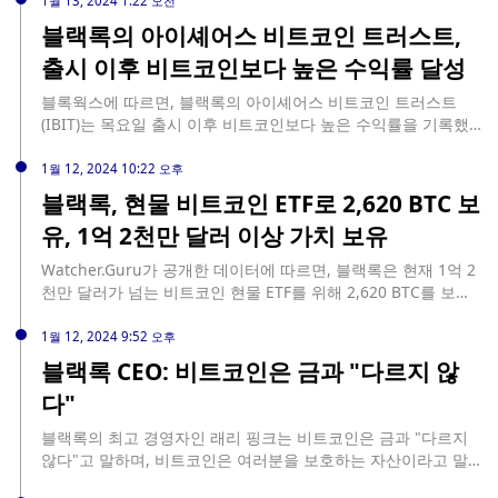
1월 13, 2024 1:22 오전
블랙록의 아이셰어스 비트코인 트러스트,
출시 이후 비트코인보다 높은 수익률 달성
블록웍스에 따르면, 블랙록의 아이셰어스 비트코인 트러스트
(IBIT)는 목요일 출시 이후 비트코인보다 높은 수익률을 기록했
습니다. 비트코인이 ETF 출시 이후 10.2% 하락한 반면, IBIT는
8.9%로 더 적은 손실을 기록했습니다. 이에 비해 발키리의 BRRR
1월 12, 2024 10:22 오후
과 프랭클린 템플턴의 EZBC는 비트코인 및 그레이스케일 비트
블랙록, 현물 비트코인 ETF로 2,620 BTC 보
코인 트러스트(GBTC)와 비슷한 10.6%와 10.8%의 손실을 기록
유, 1억 2천만 달러 이상 가치 보유
하며 가장 저조한 성과를 보인 비트코인 ETF입니다. IBIT와
GBTC는 현재 각각 3억 3,400만 달러와 10억 달러로 거래량 면
Watcher.Guru가 공개한 데이터에 따르면, 블랙록은 현재 1억 2
에서 선두를 달리고 있습니다. 현재 현물 ETF인 GBTC는 이전에
천만 달러가 넘는 비트코인 현물 ETF를 위해 2,620 BTC를 보유
는 비트코인으로 상환할 수 없는 주식으로 구성된 폐쇄형 펀드였
하고 있습니다.
습니다. GBTC에서 다른 펀드로 얼마나 많은 자본이 유출되었는
1월 12, 2024 9:52 오후
지는 확실하지 않지만, 이번 주 초에 전환되기 전에는 약 290억
블랙록 CEO: 비트코인은 금과 "다르지 않
달러의 비트코인을 보유하고 있었습니다. ETF는 기초 자산에 대
한 노출을 제공하고 그 노출의 가치는 자체 공급, 수요 및 유동성
다"
의 영향을 받기 때문에 비트코인 가격과 ETF의 주가 사이에는 약
간의 불일치가 예상됩니다. 현물 ETF는 선물 계약을 통해 합성
블랙록의 최고 경영자인 래리 핑크는 비트코인은 금과 "다르지
익스포저를 제공하는 펀드보다 기초 자산의 가격을 더 면밀히 추
않다"고 말하며, 비트코인은 여러분을 보호하는 자산이라고 말
적해야 합니다. 자산 규모가 20억 달러가 넘는 가장 큰 선물 기반
했습니다.