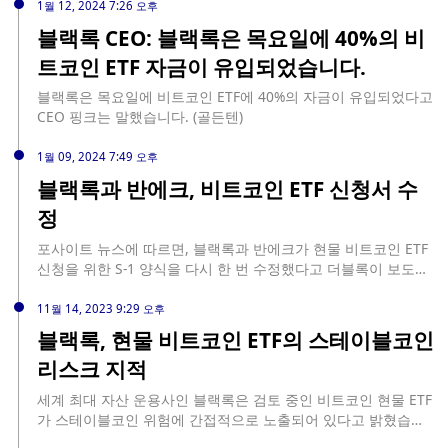
비트코인 ETF인 BITO는 사실상 블랙록의 펀드를 미러링하고 있
1월 12, 2024 7:26 오후
습니다. IBIT 또는 다른 ETF가 비트코인을 능가하는 초과 수익률
블랙록 CEO: 블랙록은 목요일에 40%의 비
은 투자자의 선호도를 나타낼 수 있으며, 해당 주식은 다른 주식
트코인 ETF 자금이 유입되었습니다.
에 비해 상대적으로 수요가 높습니다.
블랙록은 목요일에 비트코인 ETF에 40%의 자금이 유입되었다고
CEO 핑크는 말했습니다. (골든텐)
1월 09, 2024 7:49 오후
블랙록과 반에크, 비트코인 ETF 신청서 수
정
포사이트 뉴스에 따르면, 블랙록과 반에크가 현물 비트코인 ETF
신청을 위한 S-1 양식을 다시 한 번 수정했다고 더블록이 보도했
습니다. 두 투자 관리 회사는 각자의 비트코인 ETF를 출시하기
위해 미국 증권거래위원회(SEC)의 승인을 구하고 있습니다. S-1
11월 14, 2023 9:29 오후
양식의 수정은 SEC가 비트코인 ETF 신청에 대한 결정을 계속 미
블랙록, 현물 비트코인 ETF의 스테이블코인
루고 있는 가운데 나온 것입니다. 규제 기관은 현재까지 비트코
리스크 지적
인 ETF를 승인하지 않은 이유로 시장 조작과 투자자 보호에 대한
우려를 꼽았습니다. 이러한 어려움에도 불구하고 블랙록과 반에
세계 최대 자산 운용사인 블랙록은 검토 중인 비트코인 현물 ETF
크는 비트코인 ETF를 출시하기 위해 최선을 다하고 있으며, 신청
가 스테이블코인 위험에 간접적으로 노출되어 있다고 밝혔습니
서 수정을 통해 SEC의 우려를 해소하기 위해 노력하고 있습니다.
다. 블랙록은 이 신탁 자체가 스테이블코인에 투자하지는 않지