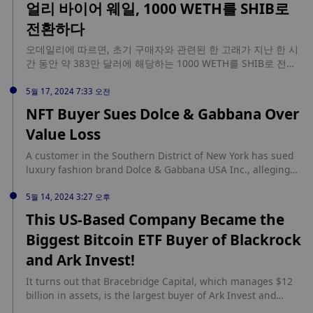
얼리 바이어 웨일, 1000 WETH를 SHIB로
개의 WIF 토큰을 21,000달러에 구매했습니다. 현재 시장 가치로
전환하다
이 토큰의 가치는 660만 달러에 달합니다. 이번 구매로 구매자는
이제 총 397만 개의 WIF 토큰을 보유하게 되었으며, 이는 730만
오데일리에 따르면, 초기 구매자와 관련된 한 고래가 지난 한 시
달러의 가치가 있습니다. 초기 구매자가 WIF 토큰에 지속적으로
간 동안 약 383만 달러에 해당하는 1000 WETH를 SHIB로 전환
투자하는 것은 이 토큰의 잠재력에 대한 강한 믿음을 나타냅니
했습니다. 이 고래의 가장 최근 SHIB 거래는 3년 전 약 613만 달
다.
러에 해당하는 1670억 SHIB를 매도한 것이었습니다. 이 토큰은
5월 17, 2024 7:33 오전
2021년 3월 1일에 51.6조 SHIB를 단 45ETH, 즉 63.7천 달러에
NFT Buyer Sues Dolce & Gabbana Over
구매한 초초단기 구매자로부터 비롯되었습니다. 이 고래는 여전
Value Loss
히 약 445만 달러에 해당하는 1169 WETH를 보유하고 있으며,
잠재적으로 SHIB를 더 구매할 수 있습니다.
A customer in the Southern District of New York has sued
luxury fashion brand Dolce & Gabbana USA Inc., alleging
the fashion house mismanaged a collection of NFTs,
leading to a significant decline in their value. The lawsuit,
5월 14, 2024 3:27 오후
filed by Luke Brown, as reported by Bloomberg, centers on
This US-Based Company Became the
the DGFamily NFTs, which were marketed as […] source:
Biggest Bitcoin ETF Buyer of Blackrock
https://coinedition.com/nft-buyer-sues-dolce-gabbana-over-
value-loss/
and Ark Invest!
It turns out that Bracebridge Capital, which manages $12
billion in assets, is the largest buyer of Ark Invest and
BlackRock spot Bitcoin ETF. Continue Reading: This US-