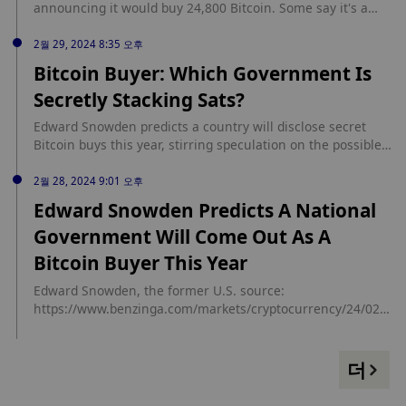
announcing it would buy 24,800 Bitcoin. Some say it's a
"marketing stunt" from a dying penny stock. source:
https://cointelegraph.com/news/nilam-resources-flagged-
2월 29, 2024 8:35 오후
shares-surge-bitcoin-buying-plan
Bitcoin Buyer: Which Government Is
Secretly Stacking Sats?
Edward Snowden predicts a country will disclose secret
Bitcoin buys this year, stirring speculation on the possible
contenders. source: https://dailycoin.com/bitcoin-buyer-
which-government-is-secretly-stacking-sats/?
2월 28, 2024 9:01 오후
utm_source=cryptopanic&utm_medium=rss
Edward Snowden Predicts A National
Government Will Come Out As A
Bitcoin Buyer This Year
Edward Snowden, the former U.S. source:
https://www.benzinga.com/markets/cryptocurrency/24/02/3
7375132/edward-snowden-predicts-a-national-government-
will-come-out-as-a-bitcoin-buyer-this-year?
utm_campaign=partner_feed&utm_source=cryptopanic.com
더
&utm_medium=partner_feed&utm_content=site