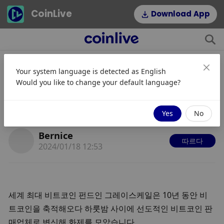
CoinLive
Download App
Your system language is detected as
English
그레이스케일의 역사적 전환: 비트코
Would you like to change your default language?
인 구매자가 세계 최고 판매자가 되기
까지
Yes
No
Bernice
따르다
2024/01/18 12:53
세계 최대 비트코인 펀드인 그레이스케일은 10년 동안 비
트코인을 축적해오다 하룻밤 사이에 선도적인 비트코인 판
매업체로 변신해 화제를 모았습니다.