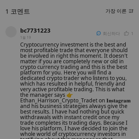
1 코멘트
가장 이른
bc7731223
1
회신하다
1월 19
Cryptocurrency investment is the best and
most profitable trade that everyone should
be involved in right this moment. It doesn't
matter if you are completely new or old in
crypto currency trading and this is the best
platform for you. Here you will find a
dedicated crypto trader who listens to you,
which has resulted in helpful, friendly and
very active profitable trading. This is what
the manager says 👉
Ethan_Harrison_Crypto_Tradet on 𝐈𝐧𝐬𝐭𝐚𝐠𝐫𝐚𝐦
and his business strategies always give the
best results. I have had nothing but quick
withdrawals with instant credit once my
trade completes its trading days. Because I
love his platform, I have decided to join the
whole world of cryptocurrency investors in