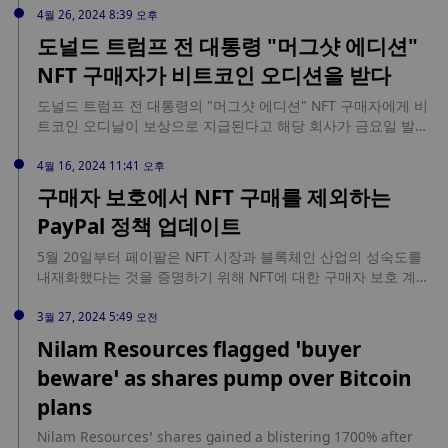
Based Company Became the Biggest Bitcoin ETF Buyer of
4월 26, 2024 8:39 오후
Blackrock and Ark Invest! source:
도널드 트럼프 전 대통령 "머그샷 에디션"
https://en.bitcoinsistemi.com/this-us-based-company-
NFT 구매자가 비트코인 오디션을 받다
became-the-biggest-bitcoin-etf-buyer-of-blackrock-and-ark-
invest/
도널드 트럼프 전 대통령의 "머그샷 에디션" NFT 구매자에게 비
트코인 오디날이 보상으로 지급된다고 해당 회사가 금요일 발표
했습니다. "머그샷 에디션의 특정 구매자는 구매의 일부로 고유
한 트럼프 비트코인 오디날을 받을 자격이 있음을 알려드립니
4월 16, 2024 11:41 오후
다."라고 X 플랫폼에 게시된 게시물에서 회사는 말했습니다. "이
구매자 보호에서 NFT 구매를 제외하는
제 비트코인 블록체인에 영구적으로 기록된다는 사실을 발표하
PayPal 정책 업데이트
게 되어 기쁘게 생각합니다." 이 회사는 작년 말 머그샷 에디션
NFT를 출시하고 47개를 한 번에 구매(개당 99달러 가격)한 모든
5월 20일부터 페이팔은 NFT 시장과 블록체인 산업의 성숙도를
사람에게 트럼프와의 저녁 식사와 함께 지난 8월 경찰이 '머그
내재화했다는 것을 증명하기 위해 NFT에 대한 구매자 보호 계획
샷'으로 유명하게 촬영할 때 입었던 수트 영상이 담긴 실물 카드
을 종료할 예정입니다. 이는 $ 10,000 이상의 가치가있는 것부터
를 제공한다고 발표했습니다. 트레이딩 카드. 100개의 트럼프
시작하여 가격이 높은 NFT 판매에도 동일하게 영향을 미치므로
3월 27, 2024 5:49 오전
NFT를 구매하는 사람은 누구나 비트코인 오디널을 받을 수 있습
허위 청구에 취약 해집니다 [...] 출처:
Nilam Resources flagged ‘buyer
니다.
https://www.cryptopolitan.com/paypal-updates-policy-
beware’ as shares pump over Bitcoin
exclude-nft-purchases/
plans
Nilam Resources’ shares gained a blistering 1700% after