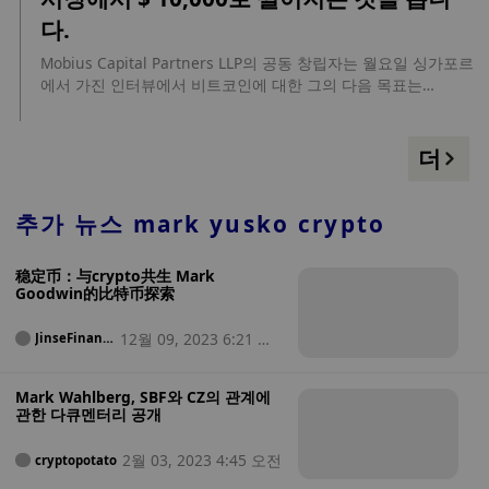
문제를 모두 해결하고 똑같이 희소합니다. 금의 화폐 가치는 약
다.
6조 달러이며 Bitcoin은 이 모든 것을 대체할 수 있으며 그 수의
10배에 도달할 수 있다고 생각합니다. 2028년까지 Bitcoin 가격
Mobius Capital Partners LLP의 공동 창립자는 월요일 싱가포르
은 $300,000에 도달할 수 있습니다. , 그 시점에서 Bitcoin은 또
에서 가진 인터뷰에서 비트코인에 대한 그의 다음 목표는
다른 반감 이벤트를 겪게 될 것입니다.”(CoinDesk) 이전 보고서
10,000달러라고 말했습니다. 그는 "너무 위험하다"며 자신의 현
에 따르면 Mark Yusko는 CNBC와의 인터뷰에서 비트코인과 암
금이나 고객 자금을 디지털 자산에 투자하지 않을 것이라고 덧붙
호화 시장이 비트코인이 다음 반감기를 경험할 내년까지 지속될
였다.
더
수 있는 새로운 강세장의 초기 단계에 있다고 말했습니다. "랠리
는 이제 막 시작되었다고 생각합니다. 우리는 소위 암호화폐 여
름에 막 진입하고 있습니다. 비트코인 ​​반감기는 축적 기간으로
추가 뉴스
mark yusko crypto
이어질 것입니다. 반감기 이벤트는 내년 4월에 발생할 것으로 예
상됩니다. 일반적으로 반감기 이벤트 이후 투기 열풍이 최고조에
稳定币：与crypto共生 Mark
달한 후 암호화 겨울로 알려진 하락세에 대한 과잉 반응이 뒤따
Goodwin的比特币探索
랐습니다.” 마크 유스코(Mark Yusko)는 또한 비트코인의 가장 중
요한 사용 사례라고 생각하는 것을 반복했으며, 이는 화폐의 기
12월 09, 2023 6:21 오
JinseFinanc
본 레이어로서 금을 대체할 수 있는 비트코인의 잠재력입니다.
e
전
Mark Wahlberg, SBF와 CZ의 관계에
관한 다큐멘터리 공개
2월 03, 2023 4:45 오전
cryptopotato