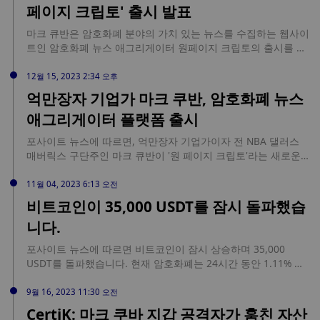
페이지 크립토' 출시 발표
believes will contribute […] source:
https://www.cryptoglobe.com/latest/2024/01/2024-will-be-a-
마크 큐반은 암호화폐 분야의 가치 있는 뉴스를 수집하는 웹사이
landmark-year-for-crypto-predicts-morgan-creek-capital-ceo-
트인 암호화폐 뉴스 애그리게이터 원페이지 크립토의 출시를 발
mark-yusko/
표했습니다.
12월 15, 2023 2:34 오후
억만장자 기업가 마크 쿠반, 암호화폐 뉴스
애그리게이터 플랫폼 출시
포사이트 뉴스에 따르면, 억만장자 기업가이자 전 NBA 댈러스
매버릭스 구단주인 마크 큐반이 '원 페이지 크립토'라는 새로운
암호화폐 뉴스 애그리게이터 플랫폼을 출시했다고 발표했다. 이
플랫폼은 코인데스크, 더블록, 블록웍스 등 다양한 암호화폐 및
11월 04, 2023 6:13 오전
블록체인 미디어 소스의 정보를 통합하여 사용자에게 업계 최신
비트코인이 35,000 USDT를 잠시 돌파했습
동향을 파악할 수 있는 종합적이고 편리한 방법을 제공하는 것을
니다.
목표로 합니다. 마크 큐반은 최근 몇 년 동안 다양한 블록체인 프
로젝트와 디지털 자산에 대한 관심과 지지를 표명하면서 암호화
포사이트 뉴스에 따르면 비트코인이 잠시 상승하며 35,000
폐 분야에 대한 참여가 증가하고 있습니다. 원페이지 크립토의
USDT를 돌파했습니다. 현재 암호화폐는 24시간 동안 1.11% 상
출시는 이 분야에 대한 그의 헌신과 다양한 산업을 혁신할 수 있
승한 34,924 USDT에 거래되고 있습니다.
는 블록체인 기술의 잠재력에 대한 그의 믿음을 보여줍니다. 이
9월 16, 2023 11:30 오전
플랫폼은 디지털 자산 및 블록체인 기술 세계의 최신 뉴스와 인
CertiK: 마크 쿠바 지갑 공격자가 훔친 자산
사이트를 원스톱으로 제공하는 플랫폼으로, 초보자와 숙련된 암