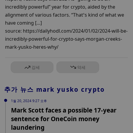
incredibly powerful” year for crypto, aided by the 
alignment of various factors. “That’s kind of what we 
have coming […]

source: https://dailyhodl.com/2024/01/02/2024-will-be-
incredibly-powerful-for-crypto-says-morgan-creeks-
mark-yusko-heres-why/
강세
약세
추가 뉴스
mark yusko crypto
1월 20, 2024 9:27 오후
Mark Scott faces a possible 17-year
sentence for OneCoin money
laundering