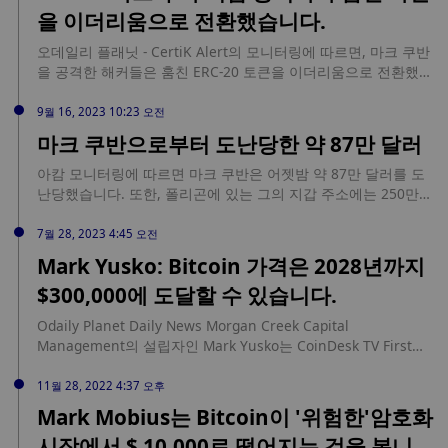
호화폐 애호가 모두에게 유용한 리소스가 될 것으로 기대됩니다.
을 이더리움으로 전환했습니다.
오데일리 플래닛 - CertiK Alert의 모니터링에 따르면, 마크 쿠반
을 공격한 해커들은 훔친 ERC-20 토큰을 이더리움으로 전환했으
며, 현재 해당 지갑에는 약 495 이더리움이 보관되어 있습니다.
이전 뉴스에 따르면, 마크 쿠반은 어젯밤 약 87만 달러를 도난당
9월 16, 2023 10:23 오전
했습니다. 또한 폴리곤의 지갑 주소에는 250만 USDC가 있었는
마크 쿠반으로부터 도난당한 약 87만 달러
데, 마크 쿠반은 도난 당하기 전에 코인베이스로 이체했습니다.
아캄 모니터링에 따르면 마크 쿠반은 어젯밤 약 87만 달러를 도
난당했습니다. 또한, 폴리곤에 있는 그의 지갑 주소에는 250만
USDC가 있었는데, 마크 쿠반은 도난 당하기 전에 이 돈을 코인
베이스로 이체했습니다.
7월 28, 2023 4:45 오전
Mark Yusko: Bitcoin 가격은 2028년까지
$300,000에 도달할 수 있습니다.
Odaily Planet Daily News Morgan Creek Capital
Management의 설립자인 Mark Yusko는 CoinDesk TV First
Mover 프로그램에서 비트코인이 시장 가치 기준으로 세계 최대
의 암호화폐이며 2028년까지 가격이 $300,000에 이를 수 있다
11월 28, 2022 4:37 오후
고 말했습니다. Yusko는 비트코인을 금과 비교하면서 이 예측을
Mark Mobius는 Bitcoin이 '위험한'암호화
했습니다. 그는 금은 휴대하거나 나눌 수 없지만 비트코인은 휴
시장에서 $ 10,000로 떨어지는 것을 봅니
대할 수 있다고 설명했습니다. Yusko는 "Bitcoin은 위의 두 가지