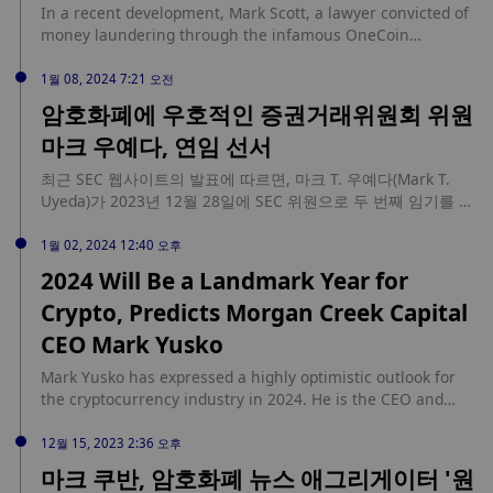
In a recent development, Mark Scott, a lawyer convicted of
money laundering through the infamous OneCoin
cryptocurrency scheme, is facing the possibility of a
substantial prison sentence. The United States Attorney’s
1월 08, 2024 7:21 오전
Office has recommended a minimum 17-year prison term,
암호화폐에 우호적인 증권거래위원회 위원
while Scott’s legal team proposed a considerably shorter
마크 우예다, 연임 선서
five-year sentence. This divergence in sentencing
proposals... source: https://www.cryptopolitan.com/mark-
최근 SEC 웹사이트의 발표에 따르면, 마크 T. 우예다(Mark T.
scott-faces-a-possible-17-year-sentence/
Uyeda)가 2023년 12월 28일에 SEC 위원으로 두 번째 임기를 시
작하기로 선서했습니다. 2022년 6월 30일 첫 임기를 시작한 마
크 우예다는 2006년부터 2022년까지 SEC에서 제이 클레이튼 전
1월 02, 2024 12:40 오후
위원장의 수석 고문, 마이클 피와와르 위원장 직무대행의 수석
2024 Will Be a Landmark Year for
고문, 폴 피와와르 위원장의 법률 고문 등 다양한 직책을 역임했
Crypto, Predicts Morgan Creek Capital
습니다. 마크 우예다의 재임명이 비트코인 현물 ETF 승인에 도움
이 될지는 불분명합니다. 마크 우예다는 암호화폐 업계에 우호적
CEO Mark Yusko
인 인물로 알려져 있으며, SEC가 암호화폐에 대한 규제 프레임워
크를 개발해야 한다고 주장한 바 있습니다. 지난 8월, 또 다른 암
Mark Yusko has expressed a highly optimistic outlook for
호화폐 친화적인 SEC 위원인 헤스터 피어스와 마크 우예다는 대
the cryptocurrency industry in 2024. He is the CEO and
체불가토큰 판매를 증권으로 취급하는 SEC의 집행 조치에 대해
Chief Investment Officer of Morgan Creek Capital
부분적으로 하우이 테스트의 적용에 동의하지 않는다고 문제를
Management, an investment management firm that he
12월 15, 2023 2:36 오후
제기한 바 있습니다.
founded. In a recent interview on the YouTube series “The
마크 쿠반, 암호화폐 뉴스 애그리게이터 '원
Dales Report,” Yusko highlighted several key factors that he