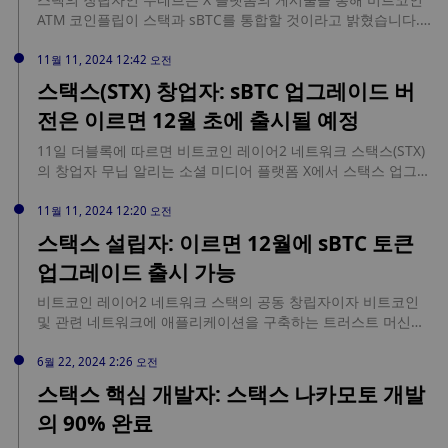
ATM 코인플립이 스택과 sBTC를 통합할 것이라고 밝혔습니다.
코인플립은 40만 명 이상의 사용자를 보유하고 있으며, 이번 통
합으로 sBTC의 프로그래밍 가능성과 빠른 거래 레인을 코인플립
11월 11, 2024 12:42 오전
에 제공함으로써 비트코인 네트워크의 채택을 가속화할 것입니
스택스(STX) 창업자: sBTC 업그레이드 버
다.
전은 이르면 12월 초에 출시될 예정
11일 더블록에 따르면 비트코인 레이어2 네트워크 스택스(STX)
의 창업자 무닙 알리는 소셜 미디어 플랫폼 X에서 스택스 업그레
이드가 이르면 다음 달에 출시될 수 있다고 암시했다. 알리는 “12
월 초가 목표일이며, 1월 이후 후속 업그레이드가 예정된 sBTC
11월 11, 2024 12:20 오전
v1이 순조롭게 진행되고 있는 것으로 보인다”고 말했다. 스택스
스택스 설립자: 이르면 12월에 sBTC 토큰
는 sBTC가 비트코인의 기본 레이어 위에 탈중앙화금융(DeFi) 애
업그레이드 출시 가능
플리케이션을 확장할 수 있는 잠재력을 갖춘 최초의 신뢰가 ...
source: https://coincode.kr/27017
비트코인 레이어2 네트워크 스택의 공동 창립자이자 비트코인
및 관련 네트워크에 애플리케이션을 구축하는 트러스트 머신의
CEO인 무네브 알리는 X에 올린 게시물에서 네트워크의 곧 출시
될 sBTC 토큰 업그레이드가 이르면 다음 달에 출시될 수 있다고
6월 22, 2024 2:26 오전
말했습니다. 알리는 "12월 초가 목표이며, 이는 내년 1월 이후 더
스택스 핵심 개발자: 스택스 나카모토 개발
많은 업그레이드가 예정된 sBTC v1의 계획과 일치하는 것으로
의 90% 완료
보입니다."라고 썼습니다. 스택의 발표에 따르면, 스택의 sBTC는
"스마트 콘트랙트가 프로그래밍 방식으로 sBTC를 BTC 주소로