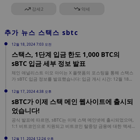
강세
2
약세
추가 뉴스
스택스 sbtc
12월 18, 2024 7:03 오전
스택스, 1단계 입금 한도 1,000 BTC의
sBTC 입금 세부 정보 발표
체인 애널리스트 이모 아이는 X 플랫폼의 포스팅을 통해 스택스
가 sBTC 입금 정보를 발표했습니다: 입금 개시 시간: 12월 18일
0:00 GMT; 한 기간 동안의 입금 한도: 1000 BTC로 제한, 선착순;
기본 APY: sBTC 보유에 대한 안정적인 APY는 5%입니다; 부가가
12월 17, 2024 4:38 오후
치 APY: 제스트 대출 마켓플레이스에 sBTC를 예치하여 이자를
sBTC가 이제 스택 메인 웹사이트에 출시되
받거나 비트플로우에서 채굴에 참여할 수 있는 LP를 제공하는 등
었습니다!
디파이를 사용하여 APY를 더 높일 수도 있으며, 이는 개인마다
다릅니다; 수익: 5%는 sBTC로 지급되며, 프로토콜은 매일 sBTC
공식 발표에 따르면, sBTC는 이제 스택 메인넷에 출시되었으며,
포지션의 스냅샷을 찍고 2주마다 보상을 입금한 지갑 주소로 직
1:1 비트코인으로 지원되고 비트코인 탈중앙 금융에 대한 액세
접 분배합니다.
스를 잠금 해제할 수 있도록 설계되었습니다.
12월 11, 2024 12:24 오후