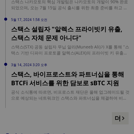
스택스 나카모토의 핵심 개발팀은 나카모토의 개발이 90% 완료
전송할 수 있으며, 이는 BTC 앵커로 사용될 수 있다"고 합니다.
되었으며, 오는 7월 15일 공식 출시를 위한 최종 준비를 하고 있
요컨대, sBTC는 중앙화된 수탁자가 제공하는 다른 형태의 캡슐
다고 밝혔습니다. 스택 나카모토 업그레이드를 통해 현재 트랜잭
화된 비트코인(예: wBTC 및 cbBTC)과 경쟁할 것입니다. 스택스
션 속도보다 약 100배 빨라진 약 5~10초의 트랜잭션 속도를 구
5월 17, 2024 1:58 오전
는 sBTC의 새로운 탈중앙화 양방향 앵커링이 비트코인의 탈중앙
현할 수 있을 것으로 기대됩니다. 스택스 나카모토 업그레이드의
스택스 설립자 "알렉스 프라이빗키 유출,
화된 정신에 더 부합하는 대안을 제공함으로써 가치를 실현할 것
주요 내용은 다음과 같습니다.
이라고 믿습니다. (더 블록) 이전 뉴스에서 무네브 알리는 X 플랫
스택스 자체 문제 아니다"
폼에 "우리는 핵심 개발에 집중하기 위해 2천만 달러의 자금으로
새로운 스택스 법인인 '비트코인 L2 랩스'를 설립했습니다." 라고
스택스(STX) 공동 설립자 무닙 알리(Muneeb Ali)가 X를 통해 "스
게시했습니다. 알고랜드 랩스 멤버)가 CTO를 맡아 스택 코어와
택스 기반 디파이 프로토콜 알렉스(ALEX)의 프라이빗 키 유출은
SBTC의 개발을 이끌 것입니다."라고 말했습니다.
유감스러운 일이지만, 스택스 클래러티(Clarity) 컨트랙트에 문제
가 발생하거나 익스플로잇이 발생한 것은 아니다"라고 말했다.
3월 14, 2024 3:20 오후
이어 "이와 관련한 스택스의 거버넌스 안건(SIP)은 없을 것이다.
스택스, 바이프로스트와 파트너십을 통해
스택스 레이어2는 설계된 대로 잘 작동하고 있다"고 강조했다.
BTCFi 서비스를 위한 담보로 sBTC 지원
블록체인 보안업체 서틱(CertiK)은 지난 14일 알렉스 프로토콜
브릿지에서 비정상 트랜잭션이 감지됐다고 전한 바 있다. 알렉스
공식 소식통에 따르면, 비프로스트 재단은 올해 업그레이드될 것
는 16일 프라이빗 키 유출로 1,370만 STX 상당 피해를 입었다고
으로 예상되는 네트워크인 스택스와 파트너십을 체결하여 비트
전한 바 있다.
코인에 1:1로 고정된 에스크로되지 않은 자산인 sBTC를 지원할
것이라고 발표했습니다. sBTC는 BTCFi 서비스를 위한 담보로 사
용되며 BtcUSD(비프로스트가 제안한 기본 비트코인 담보 서비
더
스인 (BtcUSD는 비프로스트가 제안한 네이티브 비트코인 담보
서비스인 BTCFi를 위한 오버담보 스테이블코인입니다).