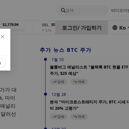
검색
비디오
이
78.84
$0.76762686
$454.62
DEL
ZEC
로그인
/
가입하기
Ko
1%
4%
추가 뉴스 BTC 주가
1월 10
o
블룸버그 애널리스트 "블랙록 BTC 현물 ETF
주가, $25 예상"
강세
약세
가가 대
12월 28
%, 마이
분석 "마이크로스트래티지 주가, BTC 시세 
석 애널리
비 26% 고평가"
0 달러선
강세
약세