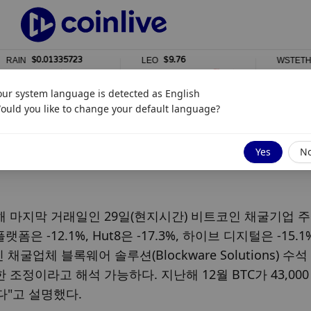
$0.01335723
$9.76
$2,3
LEO
WSTETH
%
0%
0%
our system language is detected as
English
ould you like to change your default language?
가 일제 하락"
Yes
N
마지막 거래일인 29일(현지시간) 비트코인 채굴기업 주
 -12.1%, Hut8은 -17.3%, 하이브 디지털은 -15.1
굴업체 블록웨어 솔루션(Blockware Solutions) 수
전한 조정이라고 해석 가능하다. 지난해 12월 BTC가 43,00
다"고 설명했다.