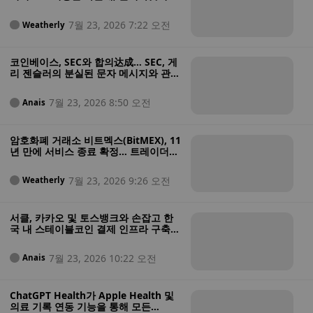
랑스의 웹사이트 접속 차단 조치에 이의
를 제기했다
7월 23, 2026 7:22 오전
Weatherly
코인베이스, SEC와 합의达成… SEC, 게
리 젠슬러의 분실된 문자 메시지와 관련
해 15만 달러 지불
7월 23, 2026 8:50 오전
Anais
암호화폐 거래소 비트멕스(BitMEX), 11
년 만에 서비스 종료 확정… 트레이더들
에게 9월 마감일 전 포지션 청산 촉구
7월 23, 2026 9:26 오전
Weatherly
서클, 카카오 및 토스뱅크와 손잡고 한
국 내 스테이블코인 결제 인프라 구축에
나선다
7월 23, 2026 10:22 오전
Anais
ChatGPT Health가 Apple Health 및
의료 기록 연동 기능을 통해 모든