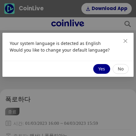
CoinLive
Download App
Your system language is detected as
English
Would you like to change your default language?
Yes
No
폭로하다
종료
시간
:
01/03/2023 16:00 ~ 04/03/2023 15:59
주최자
:
앤서니 폼플리아노