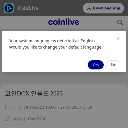
CoinLive
Download App
Your system language is detected as
English
Would you like to change your default language?
Yes
No
코인DCX 언폴드 2023
시간
:
18/10/2023 16:00 ~ 21/10/2023 15:59
주최자
:
CoinDCX