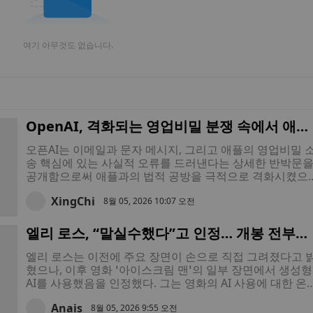
여기 아무것도 없습니다.
OpenAI, 격화되는 영업비밀 분쟁 속에서 애플
직원들의 문자 메시지 공개
오픈AI는 이메일과 문자 메시지, 그리고 애플의 영업비밀 
송 핵심에 있는 사실적 오류를 드러낸다는 상세한 반박문
공개함으로써 애플과의 법적 공방을 극적으로 격화시켰으
며, 아이폰 제조사인 애플이 잘못된 가정에 기반한 “공격적
XingChi
인” 소장을 제출했다고 주장했다.
8월 05, 2026 10:07 오전
엘리 로스, “말실수했다”고 인정… 개봉 전부터
아이스크림 판매원 AI 논란으로 공포 영화의 
엘리 로스는 이전에 주요 장면이 손으로 직접 그려졌다고 
목도가 가려져
혔으나, 이후 영화 ‘아이스크림 맨’의 일부 장면에서 생성형
AI를 사용했음을 인정했다. 그는 영화의 AI 사용에 대한 온
인상의 비판이 제기되자 자신의 발언을 정정했다.
Anais
8월 05, 2026 9:55 오전