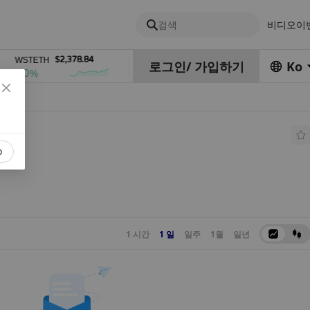
검색
비디오
이
$2,378.84
$0.76762686
$454
WSTETH
DEL
ZEC
로그인
/
가입하기
Ko
0%
1%
4%
o
1 시간
1 일
일주
1월
일년