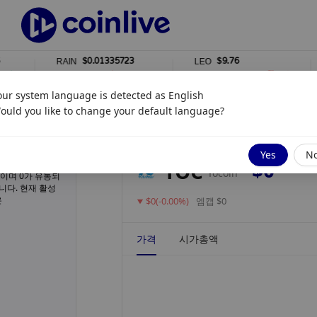
$0.01335723
$9.76
RAIN
LEO
1%
0%
our system language is detected as
English
ould you like to change your default language?
업데이트됨
8월 04, 2026 7:01 오후
Yes
N
$0
YOC
Yocoin
3M이며 0가 유통되
니다. 현재 활성
은
$0(-0.00%)
엠캡 $0
가격
시가총액