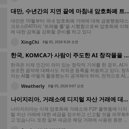
대만, 수년간의 지연 끝에 마침내 암호화폐 트
블 룰 시행
대만은 10월부터 국내 암호화폐 거래에 대해 금융행동태스
크포스(FATF)의 ‘트래블 룰’을 시행함으로써 암호화폐 이체
에 대한 감독을 강화할 준비를 하고 있다
XingChi
8월 05, 2026 9:26 오전
한국, KOMCA가 사람이 주도한 AI 창작물을 
정함에 따라 AI 음악 저작권 금지 조치를 철회
한국은 이제 인간이 의미 있는 창작적 기여를 한 경우, AI가
보조한 음악에 대해서도 저작권 등록을 허용하고 있다. 창
자는 AI를 어떻게 활용했는지 공개해야 하며, 전적으로 AI
생성된 곡은 여전히 등록 대상에서 제외되며, 허위 신고 시
Weatherly
처벌을 받을 수 있다.
8월 05, 2026 9:07 오전
나이지리아, 거래소에 디지털 자산 거래에 대한
세금을 징수 및 납부하도록 의무화하는 포괄적
나이지리아는 이제 암호화폐 거래소와 P2P 플랫폼에 디지
인 암호화폐 과세 규정을 도입
털 자산 거래에 대한 세금을 징수하고 신고할 것을 의무화
고 있습니다. 또한 일부 세금은 해당 거래에 사용된 원본 암
호화폐로 납부해야 합니다.