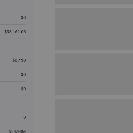
$0
$98,161.06
$0 / $0
$0
$0
0
554.93M