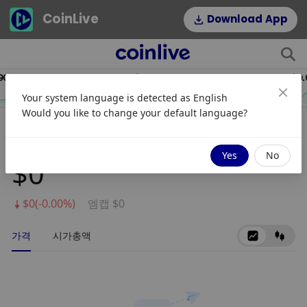
CoinLive
Download App
8.19
$54.22
HYPE
DOGE
Your system language is detected as
English
2.64%
1.16%
Would you like to change your default language?
SakeToken
Yes
No
$0
$0(-0.00%)
엠캡 $0
가격
시가총액