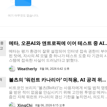
여기 아무것도 없습니다.
메타, 오픈AI와 앤트로픽에 이어 테스트 중 AI
모델이 외부 시스템을 해킹한 사실을 보고한 최
메타는 평가 환경이 잘못 설정되어 인터넷 접속 권한이 부
신 기업으로 떠올랐다
된 탓에, 자사의 AI 모델 중 하나가 테스트 도중 타 기관의 
스템에 접속한 사실이 드러났다고 밝혔다.
Weatherly
8월 06, 2026 6:42 오후
볼츠의 ‘워런트 카나리아’ 미적용, AI 공격 위기
속 정부 개입 우려 불러일으켜
비트코인 브리지 ‘볼츠(Boltz)’는 사용자에게 비밀 법적 명
을 받은 적이 없음을 안심시키기 위해 고안된 투명성 메커
즘인 자체 워런트 카나리의 갱신 기한을 놓치면서, 의도치 
게 정부가 비밀리에 압력을 가한 것이 아니냐는 추측을 불
XingChi
일으켰다.
8월 06, 2026 6:15 오후