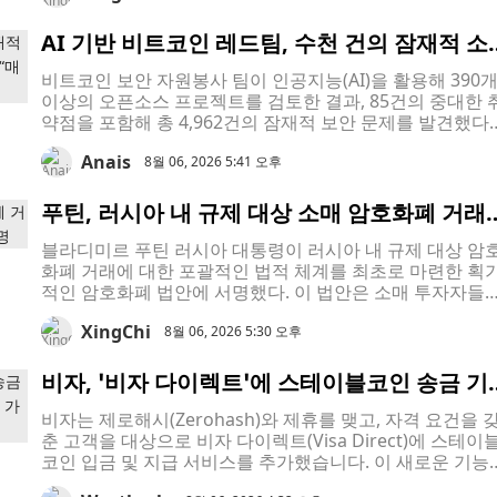
AI 기반 비트코인 레드팀, 수천 건의 잠재적 소
프트웨어 결함을 발견한 뒤 보안 상태가 “매우
비트코인 보안 자원봉사 팀이 인공지능(AI)을 활용해 390
열악하다”고 경고
이상의 오픈소스 프로젝트를 검토한 결과, 85건의 중대한 
약점을 포함해 총 4,962건의 잠재적 보안 문제를 발견했다.
이 팀은 확인된 결함을 개발자들에게 비공개로 보고하고 
Anais
으며, 자사의 AI 보안 도구를 오픈소스 소프트웨어로 공개
8월 06, 2026 5:41 오후
계획이다.
푸틴, 러시아 내 규제 대상 소매 암호화폐 거래
허용하는 획기적인 암호화폐 법안에 서명
블라디미르 푸틴 러시아 대통령이 러시아 내 규제 대상 암
화폐 거래에 대한 포괄적인 법적 체계를 최초로 마련한 획
적인 암호화폐 법안에 서명했다. 이 법안은 소매 투자자들
게 시장을 개방하는 한편, 국내 결제 수단으로 디지털 자산
XingChi
사용하는 것에 대한 러시아의 오랜 금지 조치를 유지하고 
8월 06, 2026 5:30 오후
다.
비자, ‘비자 다이렉트’에 스테이블코인 송금 기
능 추가… 기업들의 더 빠른 국경 간 결제 가능
비자는 제로해시(Zerohash)와 제휴를 맺고, 자격 요건을 
춘 고객을 대상으로 비자 다이렉트(Visa Direct)에 스테이
코인 입금 및 지급 서비스를 추가했습니다. 이 새로운 기능
통해 기업들은 계좌에 자금을 미리 입금하고, 비자 다이렉