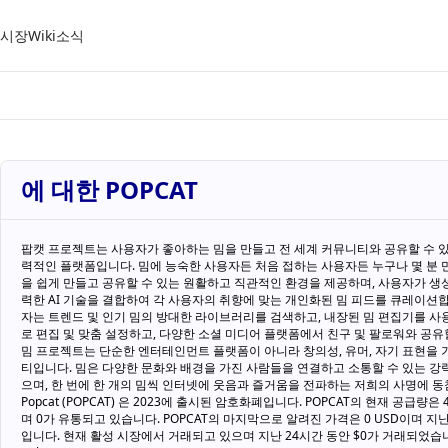
시장
Wiki
소식
에 대한 POPCAT
팝캣 프로젝트는 사용자가 좋아하는 밈을 만들고 전 세계 커뮤니티와 공유할 수 
력적인 플랫폼입니다. 밈에 능숙한 사용자든 처음 접하는 사용자든 누구나 몇 분 
을 쉽게 만들고 공유할 수 있는 원활하고 직관적인 환경을 제공하며, 사용자가 생
력한 AI 기술을 결합하여 각 사용자의 취향에 맞는 개인화된 밈 피드를 큐레이션합
자는 트렌드 및 인기 밈의 방대한 라이브러리를 검색하고, 내장된 밈 편집기를 사
로 편집 및 맞춤 설정하고, 다양한 소셜 미디어 플랫폼에서 친구 및 팔로워와 공유
밈 프로젝트는 단순한 엔터테인먼트 플랫폼이 아니라 창의성, 유머, 자기 표현을
티입니다. 밈은 다양한 문화와 배경을 가진 사람들을 연결하고 소통할 수 있는 강
으며, 한 번에 한 개의 밈씩 인터넷에 웃음과 즐거움을 전파하는 저희의 사명에 동
Popcat (POPCAT) 은 2023에 출시된 암호화폐입니다. POPCAT의 현재 공급량은 42
며 0가 유통되고 있습니다. POPCAT의 마지막으로 알려진 가격은 0 USD이며 지난
입니다. 현재 활성 시장에서 거래되고 있으며 지난 24시간 동안 $0가 거래되었습