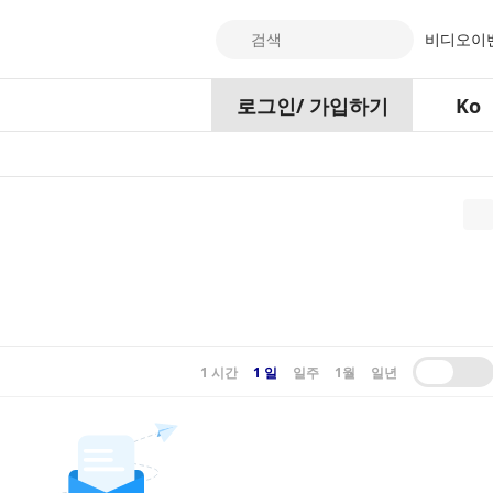
검색
비디오
이
로그인
/
가입하기
Ko
1 시간
1 일
일주
1월
일년