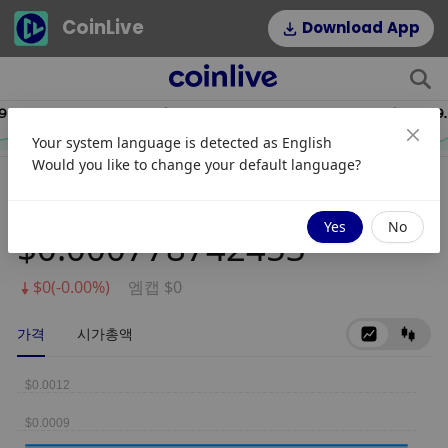
CoinLive
Download App
$54.22
$0.06995891
HYPE
DOGE
Your system language is detected as
English
2.64%
1.16%
Would you like to change your default language?
ParkByte
Yes
No
$0.000778742453
$0(-0.00%)
엠캡 $0
가격
시가총액