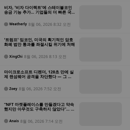
비자, ‘비자 다이렉트’에 스테이블코인
송금 기능 추가… 기업들의 더 빠른 국
경 간 결제 가능
8월 06, 2026 8:32 오전
Weatherly
‘트럼프’ 밈코인, 미국의 획기적인 암호
화폐 법안 통과를 좌절시킬 위기에 처해
8월 06, 2026 8:13 오전
XingChi
마이크로소프트 디펜더, 128초 만에 실
제 랜섬웨어 공격을 차단했다 — 그 과
정은 다음과 같다
8월 06, 2026 7:52 오전
Zoey
“NFT 마켓플레이스를 만들겠다고 약속
했지만 아무것도 구축하지 않았다”… 미
법무부, 투자자 자금을 도박에 탕진한
혐의를 받는 NFT 창업자 기소
8월 06, 2026 7:14 오전
Anais