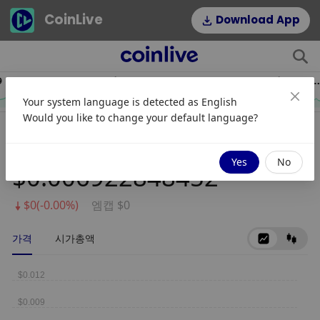
CoinLive
Download App
$54.22
$0.06995891
HYPE
DOGE
Your system language is detected as
English
2.64%
1.16%
Would you like to change your default language?
MustangCoin
Yes
No
$0.006922848452
$0(-0.00%)
엠캡 $0
가격
시가총액