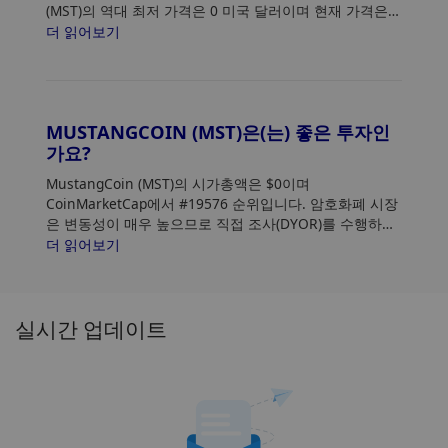
(MST)의 역대 최저 가격은 0 미국 달러이며 현재 가격은
최저점 대비 0% 상승했습니다.
더 읽어보기
MUSTANGCOIN (MST)은(는) 좋은 투자인
가요?
MustangCoin (MST)의 시가총액은 $0이며
CoinMarketCap에서 #19576 순위입니다. 암호화폐 시장
은 변동성이 매우 높으므로 직접 조사(DYOR)를 수행하고
위험 허용 범위를 평가하십시오. 또한
더 읽어보기
MustangCoin(MST) 가격 추세 및 패턴을 분석하여 MST
구매에 가장 적합한 시기를 찾으세요.
실시간 업데이트