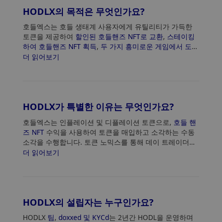
HODLX의 목적은 무엇인가요?
호들엑스는 호들 생태계 사용자에게 유틸리티가 가득한
토큰을 제공하여
할인된 호들핸즈 NFT로 교환
,
스테이킹
하여 호들핸즈 NFT 획득
,
두 가지 흥미로운 게임에서 도
박
,
플레이하여 '에너지' 획득
을 할 수 있도록 합니다.
더 읽어보기
HODLX가 특별한 이유는 무엇인가요?
호들엑스는 인플레이션 및 디플레이션 토큰으로,
호들 핸
즈 NFT
수익을 사용하여 토큰을 매입하고 소각하는 수동
소각을 수행합니다. 토큰 노믹스를 통해 데이 트레이더와
HODL
, HODLX, HODL 핸즈 NFT를 획득하고 베팅을 즐기
더 읽어보기
기 위해 스테이킹 및 파밍을 원하는 사람들에게 이상적입
니다.
HODLX의 설립자는 누구인가요?
HODLX
팀
,
doxxed 및 KYCd
는 2년간 HODL을 운영하며