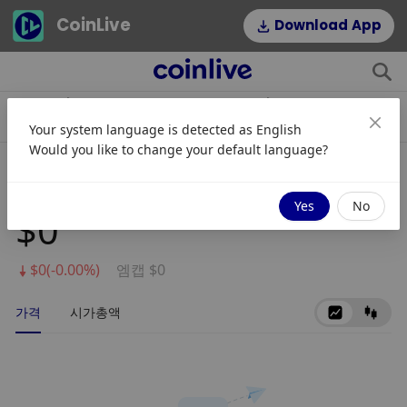
CoinLive
Download App
$1,908.19
$54.22
stETH
HYPE
Your system language is detected as
English
0.08%
2.64%
Would you like to change your default language?
HODLX
Yes
No
$0
$0(-0.00%)
엠캡 $0
가격
시가총액