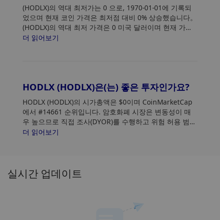
(HODLX)의 역대 최저가는 0
으로, 1970-01-01에 기록되
었으며 현재 코인 가격은 최저점 대비 0% 상승했습니다。
(HODLX)의 역대 최저 가격은 0 미국 달러이며 현재 가격
은 최저점 대비 0% 상승했습니다.
더 읽어보기
HODLX (HODLX)은(는) 좋은 투자인가요?
HODLX (HODLX)의 시가총액은 $0이며 CoinMarketCap
에서 #14661 순위입니다. 암호화폐 시장은 변동성이 매
우 높으므로 직접 조사(DYOR)를 수행하고 위험 허용 범위
를 평가하십시오. 또한 HODLX(HODLX) 가격 추세 및 패턴
더 읽어보기
을 분석하여 HODLX 구매에 가장 적합한 시기를 찾으세
요.
실시간 업데이트