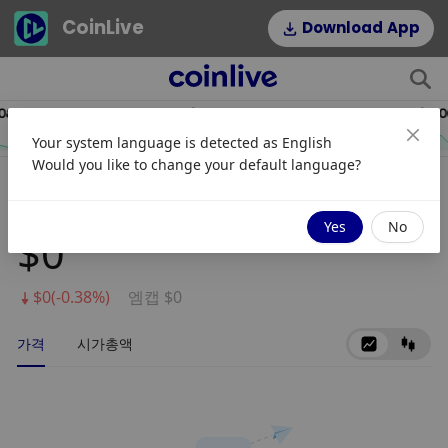
CoinLive
Download App
19
$54.22
HYPE
DOGE
Your system language is detected as
English
2.64%
1.16%
Would you like to change your default language?
CRUX
Yes
No
$0
$0(-0.38%)
엠캡 $0
가격
시가총액