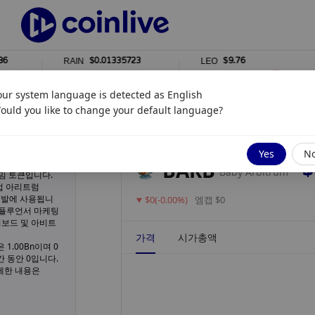
$0.01335723
$9.76
RAIN
LEO
1%
0%
our system language is detected as
English
ould you like to change your default language?
업데이트됨
8월 04, 2026 7:00 오후
Yes
N
$
BARB
Baby Arbitrum
 밈 토큰입니다.
직접 아리트럼
 개발에 사용됩니
$0(-0.00%)
엠캡 $0
 인플루언서 마케팅
시보드 및 아비트
가격
시가총액
 1.00Bn이며 0
간 동안 0입니다.
자세한 내용은