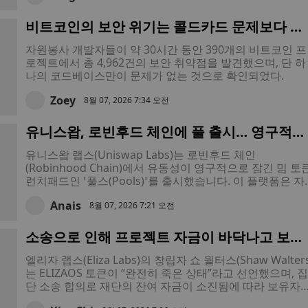
비트코인의 보안 위기는 콜드카드 문제보다 더
심각하다 — 한 자원봉사 레드팀이 이를 입증했
자원봉사 개발자들이 약 30시간 동안 390개의 비트코인 프
다
로젝트에서 총 4,962건의 보안 취약점을 발견했으며, 단 하
나의 코드베이스만이 문제가 없는 것으로 확인되었다.
Zoey
8월 07, 2026 7:34 오전
유니스왑, 로빈후드 체인에 풀 출시… 영구적으
로 잠긴 유동성을 통해 밈 토큰 생성 속도 향상
유니스왑 랩스(Uniswap Labs)는 로빈후드 체인
(Robinhood Chain)에서 유동성이 영구적으로 잠긴 밈 토
런치패드인 ‘풀스(Pools)’를 출시했습니다. 이 플랫폼은 자
동 유동성 증대 기능과 봇에 의한 조기 매수로부터 보호하
Anais
기능 등 두 가지 런칭 모델을 제공합니다.
8월 07, 2026 7:21 오전
소송으로 인해 프로젝트 자금이 바닥나고 보유
자들에게 구제 방안이 없게 되자, ElizaOS 창립
엘리자 랩스(Eliza Labs)의 창립자 쇼 월터스(Shaw Walters
자가 토큰의 종말을 선언했다.
는 ELIZAOS 토큰이 “완전히 죽은 상태”라고 선언했으며, 집
단 소송 합의로 재단의 잔여 자금이 소진됨에 따라 보유자
은 이제 재무 기금, 자사주 매입 계획, 향후 프로젝트 지원 