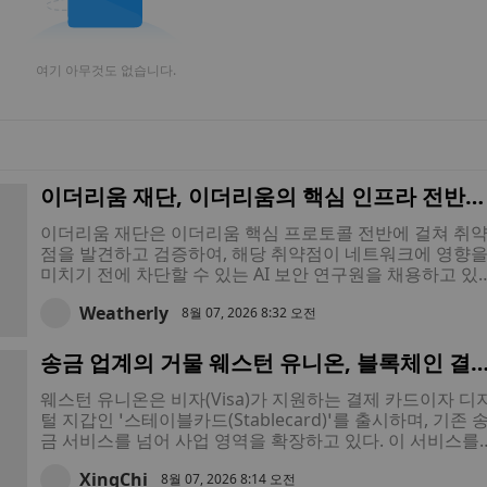
여기 아무것도 없습니다.
이더리움 재단, 이더리움의 핵심 인프라 전반에
걸친 잠재적 위협으로부터 이더리움을 보호할 
이더리움 재단은 이더리움 핵심 프로토콜 전반에 걸쳐 취
I 연구원 모집
점을 발견하고 검증하여, 해당 취약점이 네트워크에 영향
미치기 전에 차단할 수 있는 AI 보안 연구원을 채용하고 있
니다. 이번 채용은 성공적인 AI 보안 테스트에 이은 조치로,
Weatherly
재단이 인력 검토와 자동화 도구를 통해 향후 이더리움 업
8월 07, 2026 8:32 오전
레이드를 보호하기 위한 노력을 확대하는 일환입니다.
송금 업계의 거물 웨스턴 유니온, 블록체인 결
를 도입하며 비자 카드를 활용한 스테이블코인
웨스턴 유니온은 비자(Visa)가 지원하는 결제 카드이자 디
사업에 주력
털 지갑인 ‘스테이블카드(Stablecard)’를 출시하며, 기존 
금 서비스를 넘어 사업 영역을 확장하고 있다. 이 서비스를
통해 고객은 USDPT 스테이블코인을 수령하고, 보유하며, 
XingChi
용할 수 있다.
8월 07, 2026 8:14 오전