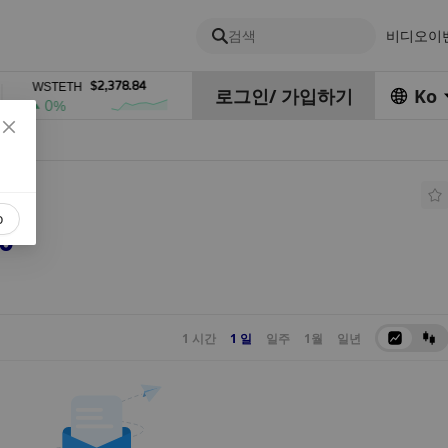
검색
비디오
이
$2,378.84
$0.76762686
$45
WSTETH
DEL
ZEC
로그인
/
가입하기
Ko
0%
1%
4%
o
0
1 시간
1 일
일주
1월
일년