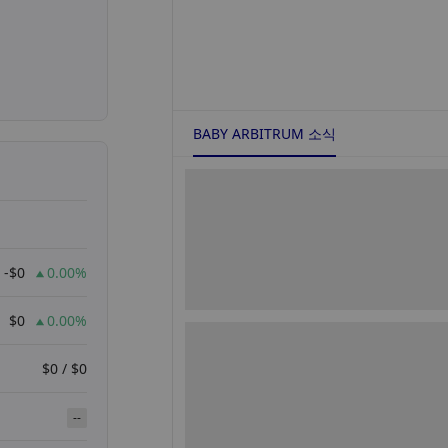
BABY ARBITRUM 소식
-$0
0.00%
$0
0.00%
$0 / $0
--