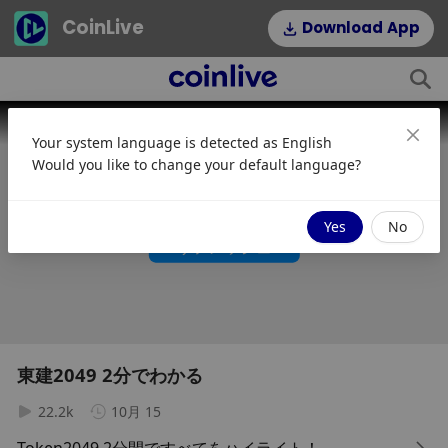
CoinLive
Download App
This
is
a
The media could not be loaded, either because the server or
modal
Your system language is detected as
English
window.
network failed or because the format is not supported.
Would you like to change your default language?
動画の読み込みエラーです。更新してからもう一
度お試しください
Yes
No
リフレッシュ
東建2049 2分でわかる
22.2k
10月 15