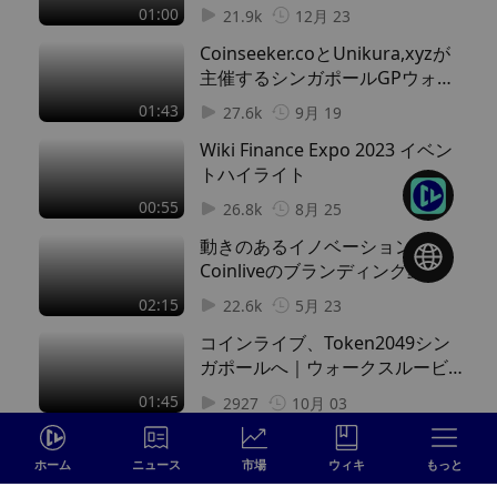
す！
01:00
21.9k
12月 23
Coinseeker.coとUnikura,xyzが
主催するシンガポールGPウォッ
チパーティー2023
01:43
27.6k
9月 19
Wiki Finance Expo 2023 イベン
トハイライト
00:55
26.8k
8月 25
動きのあるイノベーション：
Coinliveのブランディング動画
02:15
22.6k
5月 23
コインライブ、Token2049シン
ガポールへ｜ウォークスルービデ
オ
01:45
2927
10月 03
TOKEN2049シンガポール2025で
何が起きたのか
ホーム
ニュース
市場
ウィキ
もっと