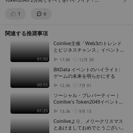
Token2049 2分間ですべてをハイライト！
1
0
各ソーシャルプラットフォームで検索してください：
- X https://x.com/CoinliveHQ
- リンクトイン https://www.linkedin.com/company/
関連する推奨事項
coinlivehq/
Coinlive主催「Web3のトレンド
- Youtube https://www.youtube.com/@coinlivehq
とビジネスチャンス」イベントの
- Tiktok https://www.tiktok.com/@coinlivehq
見どころ
01:50
- インスタグラム https://www.instagram.com/coinliv
17.8k
12月 30
ehq/
BitData イベントのハイライト:
- フェイスブック https://www.facebook.com/Coinliv
ゲームの未来を明らかにする
eHQ/
00:55
12.3k
7月 01
- テレグラム - https://t.me/CoinliveHQ
ソーシャル・プレパーティー｜
Coinlive's Token2049イベントハ
#Coinlive #Interview #Trader #Web3 #Blockchain #
イライト
01:25
Bitcoin #BTC #Ethereum #ETH #Cardano #ADA #Sol
13.3k
9月 13
ana #gamefi #web3gaming #digitalcurrency #DAO
Coinliveより、メリークリスマス
s #smartcontracts
とあけましておめでとうございま