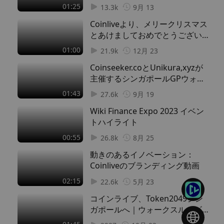
産が支えるアメリカ
イライト
01:25
13.3k
9月 13
01:10 アーサー・ヘイズ、ユーロを「根本的にダメ
Coinliveより、メリークリスマス
だ」と断じる
とあけましておめでとうございま
01:57 トム・リー、イーサリアムのAIブームを予測
す！
01:00
02:58 テザーのパオロ・アルドイノ、アメリカ人が資
21.9k
12月 23
産をステーブルコインに移すと予測
Coinseeker.coとUnikura,xyzが
03:29 ロビンフッドのヴラド・テネフ、トークン化が
主催するシンガポールGPウォッ
「金融システム全体を飲み込む」と語る
チパーティー2023
01:43
27.6k
9月 19
04:53 TRONのジャスティン・サンが警告――今や真の
Wiki Finance Expo 2023 イベン
競争は暗号資産対暗号資産ではなく、暗号資産対アッ
トハイライト
プルやNVIDIAだ。
00:55
26.8k
8月 25
動きのあるイノベーション：
Coinliveのブランディング動画
02:15
22.6k
5月 23
コインライブ、Token2049シン
ガポールへ｜ウォークスルービデ
オ