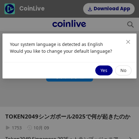
CoinLive
Download App
This
is
a
The media could not be loaded, either because the server or
modal
Your system language is detected as
English
window.
network failed or because the format is not supported.
Would you like to change your default language?
動画の読み込みエラーです。更新してからもう一
度お試しください
Yes
No
リフレッシュ
TOKEN2049シンガポール2025で何が起きたのか
1753
10月 09