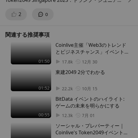
Token2049 Singapore 2025：トランプ・ジュニア、
アーサー・ヘイズ、トム・リー、ジャスティン・サン
2
0
が予測する、暗号資産界の次なる勢力図！
ドナルド・トランプ・ジュニア氏は、ステーブルコイ
関連する推奨事項
ンが米国債に取って代わり、次期トランプ政権が暗号
Coinlive主催「Web3のトレンド
資産を全面的に支援すると述べています。ユーロの没
とビジネスチャンス」イベントの
落からイーサリアムやトークン化資産の台頭まで、To
見どころ
01:50
ken2049 Singapore 2025では、ブロックチェーンが
17.8k
12月 30
世界の金融をどのように書き換えているかが明らかに
東建2049 2分でわかる
されました。 ステーブルコインが国債に取って代わ
る。暗号資産と銀行の融合。イーサリアム上のAI開
01:52
22.2k
10月 15
発。これこそが、新たな金融秩序の幕開けだ。アーサ
BitData イベントのハイライト:
ー・ヘイズ、トム・リー、パオロ・アルドイノ、ヴラ
ゲームの未来を明らかにする
ド・テネフ、ジャスティン・サンらによる大胆な見解
00:55
をぜひお聞きください。
12.3k
7月 01
ソーシャル・プレパーティー｜
00:00 ドナルド・トランプ・ジュニアが描く、暗号資
Coinlive's Token2049イベントハ