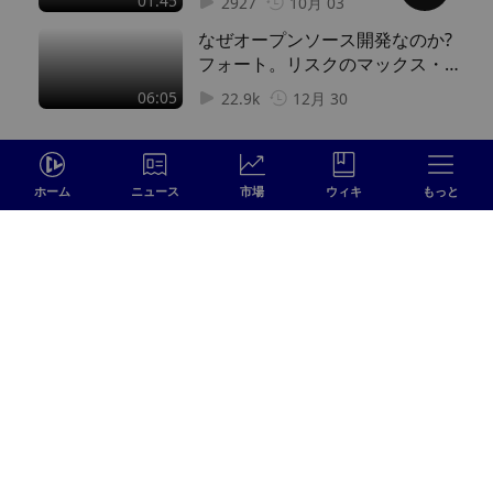
01:45
2927
10月 03
なぜオープンソース開発なのか?
フォート。リスクのマックス・コ
ーデック
06:05
22.9k
12月 30
ホーム
ニュース
市場
ウィキ
もっと
ログイン
あなたの素晴らしいコメントを残すため
に…
送 信
フォローする
0 コメント
最も早い
申し込む