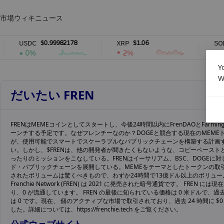
市場
ウィキ
ニュース
$0.99982178
$1.06
$7
USDC
XRP
SOL
0%
2%
2%
Y
W
だいたい FREN
FRENはMEMEコインとしてスタートし、今後24時間以内にFrenDAOとFarming C
ーンチする予定です。なぜフレンチーなのか？DOGEと競合する現在のMEME
が、使用可能でスマートでスケーラブルなパブリックチェーンを構築する計画
い。しかし、$FRENは、他の開発者が聞きたくもないような、コピーペースト
ったりのミッションをこなしている。FRENはイーサリアム、BSC、DOGEに
ド・パブリックチェーンを展開している。MEMEをテーマとしたトークンの取
されたボリュームは驚くべきもので、わずか24時間で13億ドル以上のボリュ
Frenchie Network (FREN) は 2021 に発売された暗号通貨です。 FREN には
り、0 が流通しています。 FREN の最後に知られている価格は 0 米ドルで、過去
は 0 です。現在、 個のアクティブな市場で取引されており、過去 24 時間に $
した。詳細については、https://frenchie.tech をご覧ください。