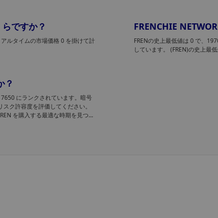
はいくらですか？
FRENCHIE NET
のリアルタイムの市場価格 0 を掛けて計
FRENの史上最低値は 0
で、19
しています。 (FREN)の史上
すか？
 では #17650 にランクされています。暗号
、リスク許容度を評価してください。
して、FREN を購入する最適な時期を見つけ