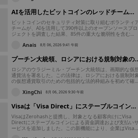
った。
AIを活用したビットコインのレッドチーム
が、数千件もの潜在的なソフトウェアの脆弱
ビットコインのセキュリティ対策に取り組むボランティ
を発見し、セキュリティ状況が「極めて悪い
チームが、AIを活用して390件以上のオープンソースプロ
と警告した
ジェクトを調査した結果、85件の重大な脆弱性を含む
4,962件の潜在的なセキュリティ上の問題を発見した。同
Anais
チームは、確認された欠陥を開発者に非公開で報告して
8月 06, 2026 9:41 午前
り、AIセキュリティツールをオープンソースソフトウェ
として公開する予定だ。
プーチン大統領、ロシアにおける規制対象の
人向け暗号資産取引を解禁する画期的な暗号
ロシアのウラジーミル・プーチン大統領は、画期的な仮
産法を署名
通貨法を署名した。この法律は、ロシアにおける規制対
の仮想通貨取引のための包括的な法的枠組みを初めて確
するものであり、国内決済におけるデジタル資産の利用
XingChi
関する同国の長年の禁止措置を維持しつつ、個人投資家
8月 06, 2026 9:30 午前
の市場開放を図るものである。
Visaは「Visa Direct」にステーブルコイン送
金機能を追加し、企業がより迅速な国際送金
VisaはZerohashと提携し、対象となる顧客向けにVisa
行えるようにした
Directにステーブルコインによる資金調達および支払い
ービスを追加しました。この新機能により、企業はVisa
Directを通じて、ステーブルコインで口座への事前入金