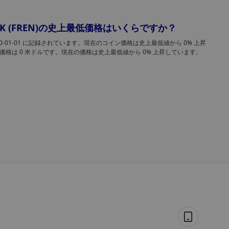
Anais
ンの価値はその後99％以上下落した。
8月 06, 2026 7:14 午前
WORK (FREN)の史上最低価格はいくらですか？
不祥事を起こしたFTXの請求処理ブローカー
新たな訴訟に向けてColdcardハッキング被害
70-01-01 に記録されています。現在のコイン価格は史上最低値から 0% 上昇
先ごろ発生したColdcardハードウェアウォレットのハッ
最低価格は 0 米ドルです。現在の価格は史上最低値から 0% 上昇しています。
者を標的に
ング被害に遭った数千人の被害者に対し、ウォレットメ
カーのCoinkiteを相手取った集団訴訟への参加が呼びか
られている。しかし、この取り組みを主導しているのは
XingChi
デラウェア州の裁判官が企業財務記録の改ざんを認定し
8月 06, 2026 6:48 午前
ことを受け、以前に裁判所が任命した管財人の職を解任
れたFTXの債権回収ブローカーである。
パートナーから訴訟へ：バイナンスがRedot
ayを4億7300万ドルで提訴、同社が「バイナ
バイナンス傘下の企業は、香港を拠点とする暗号資産決
ス・ペイ」を利用して50万人近くのユーザー
企業RedotPayに対し、約4億7300万ドル規模の訴訟を起
を奪ったと主張
こした。同社は、RedotPayがバイナンス独自の決済イン
フラを利用して、47万人以上のバイナンスカードユーザ
XingChi
を競合する決済エコシステムへと誘導したと非難してい
8月 06, 2026 4:20 午前
る。
Cardano: Can memecoins on the network
drive ADA towards $1?
Interest in Cardano memecoins was sparked by the
notable surge in the price of FREN. source:
https://ambcrypto.com/cardano-can-memecoins-on-