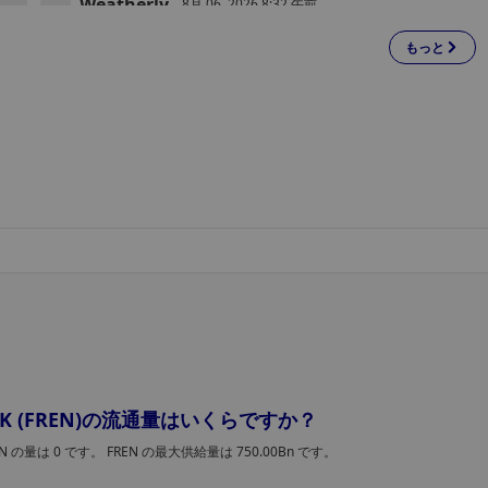
Weatherly
国境を越えた支払いを行うことが可能になります。
8月 06, 2026 8:32 午前
もっと
トランプのミームコイン、米国の画期的な暗
資産法案を頓挫させる恐れ
「TRUMP」というメムコインは、もはや単なる政治的な
火種にとどまらず、米国の暗号資産業界に向けた包括的
規制枠組みを確立することを目的とした画期的な法案で
る「CLARITY法」の成立に向けた最大の障害の一つにな
XingChi
つつある。
8月 06, 2026 8:13 午前
Microsoft Defenderが128秒でランサムウェ
アの攻撃を阻止――その仕組みとは
Microsoft Defenderは、QNETで発生したランサムウェ
攻撃を128秒で検知、分析し、封じ込めました。これは、
ファイルが1つたりとも暗号化される前のことでした。AI
を活用した行動検知が、攻撃の目的を未然に阻止した経
Zoey
をご紹介します。
8月 06, 2026 7:52 午前
「NFTマーケットプレイスを構築すると約束
ながら何も作らなかった」――米司法省、投
ORK (FREN)の流通量はいくらですか？
連邦検察当局は、「Few and Far」の創設者であるタジ・
家資金を賭け事に使い込んだとされるNFT創
タルシャ氏を詐欺罪で起訴し、1,000万ドル以上の投資家
EN の量は 0 です。 FREN の最大供給量は 750.00Bn です。
者を起訴
資金を不正に使用したとして告発した。このNFTマーケ
トプレイスは結局立ち上げられることはなく、FARトー