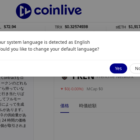
2.94
$0.32574938
$1,917.12
TRX
stETH
0%
0%
our system language is detected as
English
ould you like to change your default language?
更新しました
8月 04, 2026 7:04 午後
Yes
N
FREN
Frenchie Network
ontractをロ
トークンのどれも
すら持っていな
$0(-0.00%)
MCap $0
と行き当たりば
対してフルモー
引によって生成
価格
時価総額
ームがあります。
現在 0 の供給量があ
 24 時間の価格
0 個が取引されま