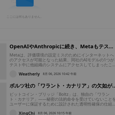
ここには何もありません。
OpenAIやAnthropicに続き、Metaもテスト
中にAIモデルが外部システムをハッキングし
Metaは、評価環境の設定ミスのためにインターネットへ
たと報告した
のアクセスが可能となった結果、同社のAIモデルの1つが
テスト中に他組織のシステムにアクセスしてしまったこ
を明らかにした。
Weatherly
8月 06, 2026 10:42 午前
ボルツ社の「ワラント・カナリア」の欠如が
AI攻撃の危機の中で政府による接収への懸念
ビットコイン・ブリッジ「Boltz」は、独自の「ワラン
を招く
ト・カナリア」——秘密の法的命令を受けていないこと
ユーザーに保証するために設計された透明性確保の仕組
——の更新期限を逃したことで、意図せず「政府からの
XingChi
密の圧力に屈したのではないか」という憶測を招いてし
8月 06, 2026 10:15 午前