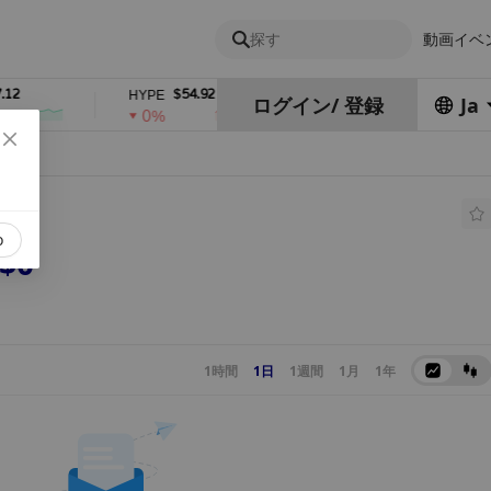
探す
動画
イベ
$54.92
$0.06932708
HYPE
DOGE
ログイン
/
登録
Ja
0%
1%
o
$0
1時間
1日
1週間
1月
1年