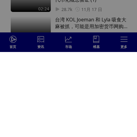
02:24
28.7k
11月 17 日
台湾 KOL Joeman 和 Lyla 吸食大
麻被抓，可能是用加密货币网购的
(2)
01:29
21.6k
11月 08 日
首页
资讯
市场
维基
更多
登录
留下您的精彩评论……
发 送
关注我们
1 评论
最早的
harperpenelope8
订阅
7
回复
12月 15 日