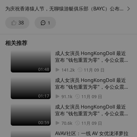
为庆祝香港猿人节，无聊猿游艇俱乐部（BAYC）公布了
即将推出的商品详情。
38
1
该活动将于 11 月 3 日在现场和网上同时举行。
相关推荐
特别之处在于，该系列商品仅面向 BAYC 和 MAYC 持有
成人女演员 HongKongDoll 最近
者独家发售。
宣布 "钱包重置为零"，令公众震
惊 (1)
01:48
此外，活动将持续两周多的时间，网上商城将于 11 月 1
141.2k
11月 09 日
6 日关闭。
成人女演员 HongKongDoll 最近
宣布 "钱包重置为零"，令公众震
为了确保购买者的最大安全，Yuga 采用了 Tokenproof
惊 (2)
01:17
91.1k
11月 09 日
来进行销售。
成人女演员 HongKongDoll 最近
宣布 "钱包重置为零"，令公众震
此外，在线商店的设计还便于使用 warm.xyz 或 delega
惊 (3)
00:59
te.cash 将其委托给热钱包，从而使持有者无需将装有
70.6k
11月 09 日
猩猩或变种人的钱包连接到网站即可购买商品。
AVAV社区：一线 AV 女优泷泽萝拉