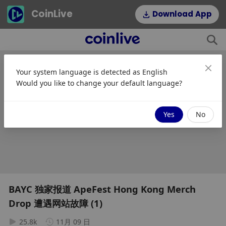
CoinLive
Download App
This
is
a
The media could not be loaded, either because the server or
modal
Your system language is detected as
English
window.
network failed or because the format is not supported.
Would you like to change your default language?
视频加载异常，请刷新重试
Yes
No
刷新
BAYC 独家报道 ApeFest Hong Kong Merch
Drop 遭遇网站故障 (1)
25.8k
11月 09 日