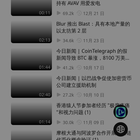
持有 AVAV 用爱发电
值得注意的是，为了配合此次发布的独家商品，每位购
00:11
69.2k
12月 21 日
买者只能在网站上完成两次结账：一次是购买猿人节的
Blur 推出 Blast：具有本地产量的
普通商品，另一次是购买 BAPE x BAYC 的产品。
以太坊第 2 层
02:13
亲自参加猿人节
34.6k
11月 23 日
对于那些有幸亲自参加 ApeFest 的人来说，现场订购和
今日新闻 | CoinTelegraph 的假
领取产品也是非常方便的，领取商品的队伍最早将于周
新闻导致 BTC 暴涨，8100 万美元
五早上 7 点开放。
的空头头寸被清空
01:44
41.2k
10月 17 日
今日新闻 | 以巴战争促使加密货币
不过，选择这种方式的人应注意，他们需要亲自领取并
公司建立援助机制
将订单带回，因此需要足够的行李箱空间。
02:40
27.2k
10月 10 日
香港猿人节参加者经历 "极度疼痛
"和视力问题 (1)
01:14
30.0k
11月 09 日
摩根大通与阿波罗合作开展区块链
代币化概念验证 (1)