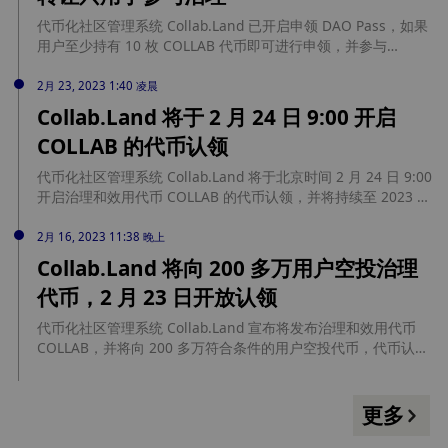
代币化社区管理系统 Collab.Land 已开启申领 DAO Pass，如果
用户至少持有 10 枚 COLLAB 代币即可进行申领，并参与
Collab.Land DAO 治理。Collab.Land 表示 DAO Pass 不可转
让，也不能出售，永远不能离开申领它的钱包。此外一个钱包不
2月 23, 2023 1:40 凌晨
能拥有多个 DAO Pass，DAO Pass 只赋予投票权，投票权由拥
Collab.Land 将于 2 月 24 日 9:00 开启
有的 COLLAB 总数决定，一个拥有 100 枚 COLLAB 代币的钱包
COLLAB 的代币认领
与 10 个拥有 10 枚 COLLAB 代币的钱包具有相同的投票权。
代币化社区管理系统 Collab.Land 将于北京时间 2 月 24 日 9:00
开启治理和效用代币 COLLAB 的代币认领，并将持续至 2023 年
5 月 23 日，用户只可在索赔官网进行操作，无需钱包连接，没
有消息签名，零 Gas。
2月 16, 2023 11:38 晚上
Collab.Land 将向 200 多万用户空投治理
代币，2 月 23 日开放认领
代币化社区管理系统 Collab.Land 宣布将发布治理和效用代币
COLLAB，并将向 200 多万符合条件的用户空投代币，代币认领
时间为 2023 年 2 月 23 日到 2023 年 5 月 23 日。空投对象包
括在 Discord 或 Telegram 中的验证社区成员，Collab.Land 基
于连接到给定社区的已验证钱包的数量和给定社区使用
更多
Collab.Land 机器人的天数和前 100 个 Discord 社区、
Collab.Land Patron NFT 持有者（代币编号 1-142）和