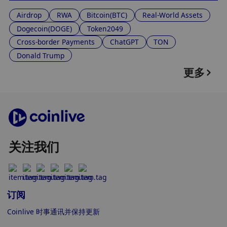
Airdrop
RWA
Bitcoin(BTC)
Real-World Assets
Dogecoin(DOGE)
Token2049
Cross-border Payments
ChatGPT
TON
Donald Trump
更多
关注我们
订阅
Coinlive 时事通讯并保持更新