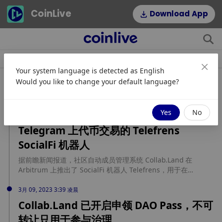
CoinLive
Download App
快讯
文章
专题
热门标签
Your system language is detected as
English
相关即时新闻
Would you like to change your default language?
12月 20, 2023 8:22 早上
Yes
No
Collab.Land 在 Arbitrum 上推出用于
Telegram 上代币交易的 Telefrens
SocialFi 机器人
据前瞻新闻报道，社区自动成员管理系统 Collab.Land 在
Arbitrum 上推出了 SocialFi 机器人 Telefrens，用于在
Telegram 上进行直观的代币交易。Telefrens 还可用于代币封
闭群组，并为创作者提供版税奖励。为确保安全，Telefrens 使
3月 09, 2023 3:39 凌晨
用账户抽象和 Passkey 双因素认证。 创作者可以通过智能合约
Collab.Land 已开启申领 DAO Pass，不可
中的内置版税系统，对每笔买卖交易收取 5%的版税。用户可以
转让只用于参与治理
使用 Telefrens 在 Telegram 上自动建立代币群组。