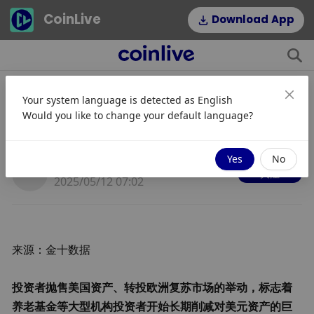
CoinLive
Download App
Your system language is detected as
English
抛售美元资产标志着长期转变的开始
Would you like to change your default language?
大机构动手了？
Yes
No
JinseFinance
关注
2025/05/12 07:02
来源：金十数据
投资者抛售美国资产、转投欧洲复苏市场的举动
，标志着
养老基金等大型机构投资者开始长期削减对美元资产的巨