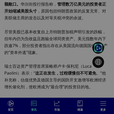
额敞口。
华尔街投行报告称，
管理数万亿美元的投资者正
开始缩减美股头寸
，原因包括特朗普政策的反复无常、对
美联储主席的攻击以及对等关税冲突的余波。
尽管美股已基本收复自上月特朗普加税声明引发的跌幅，
但年内仍为负收益且跑输全球同类资产。美元指数年内下
跌逾7%，部分投资者指出存在从美国流向德国国债等资产
的“资本外逃”现象。
瑞士百达资产管理首席策略师卢卡·保利尼（Luca 
Paolini）表示：“
这正在发生，过程缓慢但不可避免
。”他
补充称，估值优势及德国主导的国防开支激增等欧洲经济
增长催化剂，使欧洲成为“最合理”的投资目的地。
美银调查显示，3月投资者对美股的配置出现“有史以来最
大”降幅，资金从全球最大经济体转向欧洲的规模创1999年
首页
资讯
市场
维基
更多