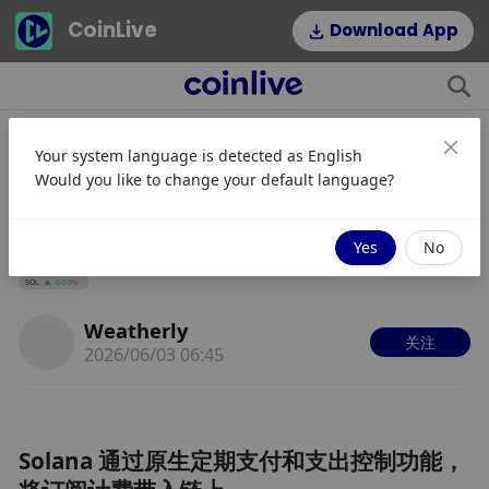
CoinLive
Download App
Your system language is detected as
English
Solana 在主网推出原生订阅支付功
Would you like to change your default language?
能，以支持定期计费、薪资发放和 AI
代理支出
Yes
No
SOL
0.03%
Weatherly
关注
2026/06/03 06:45
Solana 通过原生定期支付和支出控制功能，