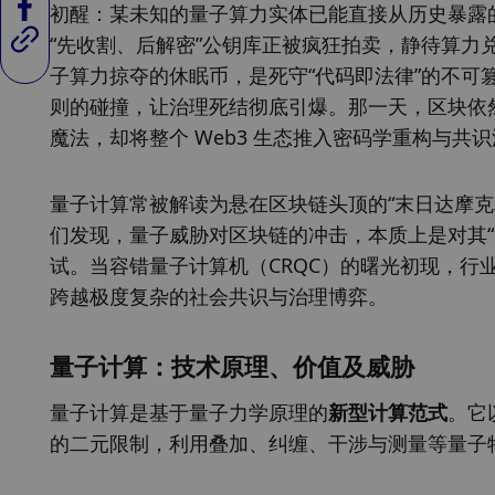
初醒：某未知的量子算力实体已能直接从历史暴露
“先收割、后解密”公钥库正被疯狂拍卖，静待算
子算力掠夺的休眠币，是死守“代码即法律”的不
则的碰撞，让治理死结彻底引爆。那一天，区块依
魔法，却将整个 Web3 生态推入密码学重构与共
量子计算常被解读为悬在区块链头顶的“末日达摩克利
们发现，量子威胁对区块链的冲击，本质上是对其
试。当容错量子计算机（CRQC）的曙光初现，行业面临
跨越极度复杂的社会共识与治理博弈。
量子计算：技术原理、价值及威胁
量子计算是基于量子力学原理的
新型计算范式
。它
的二元限制，利用叠加、纠缠、干涉与测量等量子