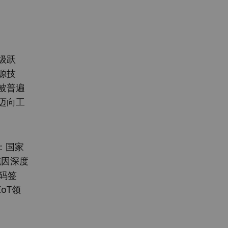
级跃
源技
被普遍
迈向工
：国家
施因深度
代码签
oT领