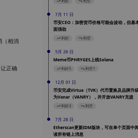
利好
利空
7月 11 日
币安CEO：加密货币价格可能会波动，但基
面强劲
利好
利空
抵消（相消
5月 26 日
Meme币PHRYGES上线Solana
 让正确
利好
5
利空
1
12月 01 日
币安完成Virtua（TVK）代币置换及品牌升
为Vanar（VANRY），并开放VANRY充提
利好
3
利空
7月 28 日
Etherscan更新IDM版块，可在单个页面中
读所有链上消息