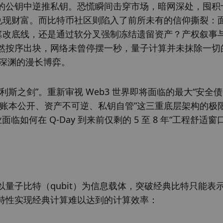
的公钥中逆推私钥。恐慌瞬间击穿市场，暗网深处，囤积
力兑现财富。而比特币社区则陷入了前所未有的信仰撕裂：
可篡改底线，还是通过软分叉强制冻结遗留资产？产权叙事
然按序出块，网络未曾停摆一秒，量子计算并未抹除一切
识深渊的漫长博弈。
斯之剑”。重新审视 Web3 世界即将面临的最大“安全债
“账本公开、资产不可逆、私钥自管”这三重底层架构的极
如何在 Q-Day 到来前仅剩的 5 至 8 年“工程舒适窗
以量子比特（qubit）为信息载体，突破经典比特只能表示 0 
特性实现经典计算难以达到的计算效率：