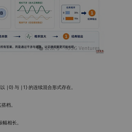
|0⟩ 与 |1⟩ 的连续混合形式存在。
其搭档。
的振幅相长。