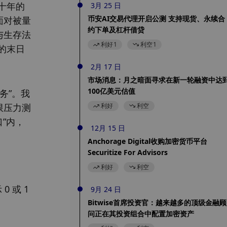
十年的
3月 25 日
币安AI交易代理开启公测 支持现货、永续合
面对被量
约下单及杠杆借贷
与生存法
利好
1
利空
1
的末日
2月 17 日
市场消息：月之暗面寻求在新一轮融资中达
100亿美元估值
务”。我
限压力测
利好
利空
口”内，
12月 15 日
Anchorage Digital收购加密货币平台
Securitize For Advisors
利好
利空
或 1 
9月 24 日
Bitwise首席投资官：越来越多的顶级金融顾
问正在其投资组合中配置加密资产