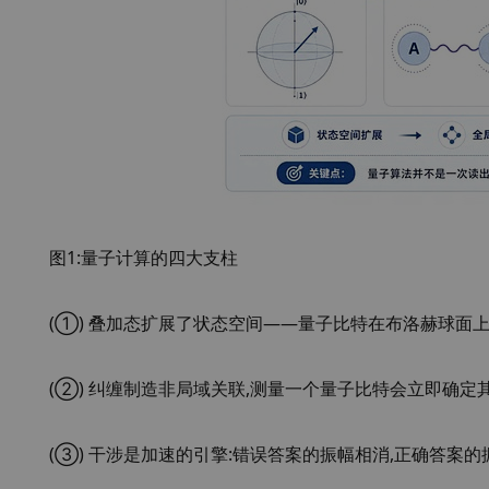
图1:量子计算的四大支柱
(①) 叠加态扩展了状态空间——量子比特在布洛赫球面上以 
(②) 纠缠制造非局域关联,测量一个量子比特会立即确定
(③) 干涉是加速的引擎:错误答案的振幅相消,正确答案