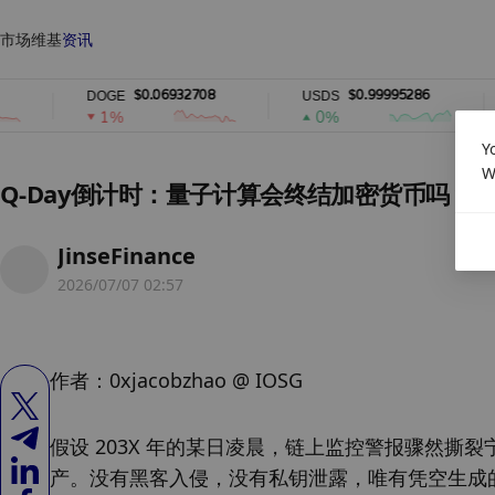
市场
维基
资讯
$0.06932708
$0.99995286
DOGE
USDS
RAIN
1%
0%
1%
Y
W
Q-Day倒计时：量子计算会终结加密货币吗？
JinseFinance
2026/07/07 02:57
作者：0xjacobzhao @ IOSG
假设 203X 年的某日凌晨，链上监控警报骤然撕裂
产。没有黑客入侵，没有私钥泄露，唯有凭空生成的“