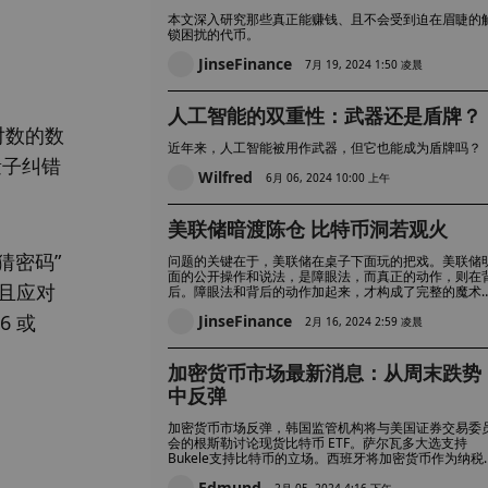
本文深入研究那些真正能赚钱、且不会受到迫在眉睫的
锁困扰的代币。
JinseFinance
7月 19, 2024 1:50 凌晨
人工智能的双重性：武器还是盾牌？
对数的数
近年来，人工智能被用作武器，但它也能成为盾牌吗？
量子纠错
Wilfred
6月 06, 2024 10:00 上午
美联储暗渡陈仓 比特币洞若观火
猜密码”
问题的关键在于，美联储在桌子下面玩的把戏。美联储
面的公开操作和说法，是障眼法，而真正的动作，则在
，且应对
后。障眼法和背后的动作加起来，才构成了完整的魔术
果。
 或 
JinseFinance
2月 16, 2024 2:59 凌晨
加密货币市场最新消息：从周末跌势
中反弹
加密货币市场反弹，韩国监管机构将与美国证券交易委
会的根斯勒讨论现货比特币 ETF。萨尔瓦多大选支持
Bukele支持比特币的立场。西班牙将加密货币作为纳税
目标韩国 FSC 建议审查加密货币高管。
Edmund
2月 05, 2024 4:16 下午