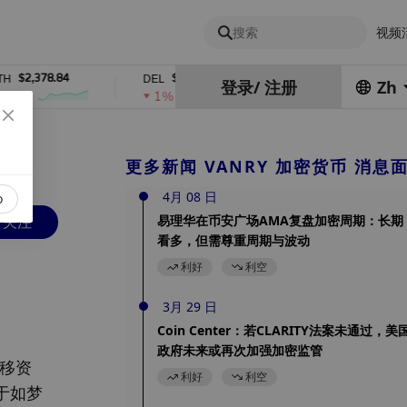
搜索
视频
.84
$0.76762686
$454.62
DEL
ZEC
登录
/
注册
Zh
1%
4%
更多新闻 VANRY 加密货币 消息
4月 08 日
o
关注
易理华在币安广场AMA复盘加密周期：长期
看多，但需尊重周期与波动
利好
利空
3月 29 日
Coin Center：若CLARITY法案未通过，美
政府未来或再次加强加密监管
转移资
利好
利空
于如梦