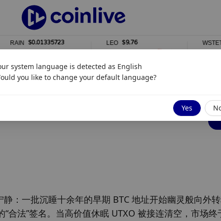
$0.01335723
$9.76
$2,378
LEO
WSTETH
0%
0%
our system language is detected as
English
ould you like to change your default language?
Yes
N
宁静：一批沉睡十余年的早期 BTC 地址开始幽灵般向外
合法”签名。当高价值休眠 UTXO 被接连清空，市场终