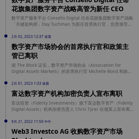
Silvergate 发起支付。其联创 Richard Galvin 表示，「找到银
花旗集团数字资产战略高管为新任 CEO
行合作伙伴可能需要一些时间。我们正在与一些瑞士银行交
谈。」Digital Asset Capital Management 目前管理着 4 亿美
数字资产服务平台 Consello Digital 任命花旗集团数字资产战略
元加密货币基金。
「关键架构师」Itay Tuchman 为新任首席执行官，负责领导公
司的数字资产咨询业务 Itay Tuchman 此前曾担任花旗集团的全
球外汇主管，同时是该公司数字资产战略的「关键架构师」。
2月 02, 2023 12:37 凌晨
数字资产市场协会的首席执行官和政策主
管已离职
据 The Block 证实，数字资产市场协会（Association for
Digital Assets Markets）的首席执行官 Michelle Bond 和政策
主管 Robert Baldwin 已离职，目前 ADAM 没有其他全职工作人
员，董事会现在正在寻找新的首席执行官，同时前国会议员、众
2月 01, 2023 1:33 凌晨
议院农业委员会主席 Mike Conaway 创办的游说公司 Conaway
富达数字资产机构加密负责人宣布离职
Graves 接管了其日常运营。
富达投资（Fidelity Investments）旗下富达数字资产（Fidelity
Digital Assets）机构加密负责人 Chris Tyrer 在领英上宣布离
职。Tyrer 于 2019 年加入 Fidelity Digital Assets 团队，当时任
务是建立和管理国际业务，后又担任 Fidelity Digital Asset
9月 21, 2022 11:50 中午
Management 总裁。去年 11 月，Tyrer 的团队推出 Fidelity
Web3 Investco AG 收购数字资产市场
Crypto。