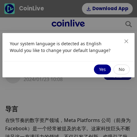
CoinLive
Download App
Your system language is detected as
English
Meta 的新数字资产风险投资：创新
Would you like to change your default language?
还是监管问题？
Yes
No
Miyuki
关注
2024/01/23 10:08
导言
在快节奏的数字资产领域，Meta Platforms 公司（前身为 
Facebook）是一个经常被提及的名字。这家科技巨头不断
涉足这一充满活力的领域，不仅引发了创新，也吸引了批