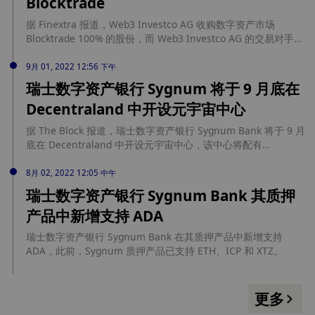
Blocktrade
据 Finextra 报道，Web3 Investco AG 收购数字资产市场
Blocktrade 100% 的股份，而 Web3 Investco AG 的交易对手
Elite Club Foundation 将通过该笔交易彻底退出金融科技领
域。Blocktrade 是一个加密货币交易平台，通过提供社交和游戏
9月 01, 2022 12:56 下午
化的体验来促进交易，此前其在爱沙尼亚和意大利获得了虚拟资
瑞士数字资产银行 Sygnum 将于 9 月底在
产服务提供商牌照。
Decentraland 中开设元宇宙中心
据 The Block 报道，瑞士数字资产银行 Sygnum Bank 将于 9 月
底在 Decentraland 中开设元宇宙中心，该中心将配有
CryptoPunk 接待员、NFT 画廊和活动空间，还将展该行的
Web3 产品创新，并为投资者提供进入元宇宙经济的切入点。该
8月 02, 2022 12:05 中午
空间将于 9 月 27 日通过正式向公众开放。
瑞士数字资产银行 Sygnum Bank 其质押
产品中新增支持 ADA
瑞士数字资产银行 Sygnum Bank 在其质押产品中新增支持
ADA，此前，Sygnum 质押产品已支持 ETH、ICP 和 XTZ。
更多