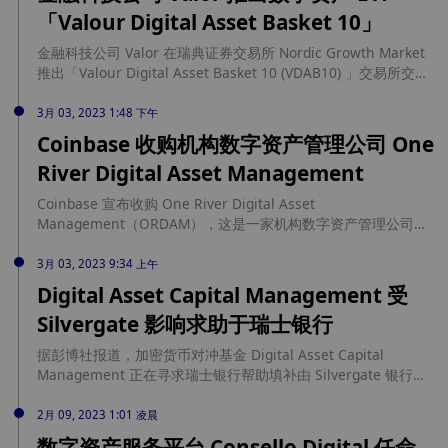
差一个等级。（彭博社）
「Valour Digital Asset Basket 10」
金融科技公司 Valor 在瑞典证券交易所 Nordic Growth Market
推出「Valour Digital Asset Basket 10 (VDAB10) 」交易所交易
产品（ETP），为散户和机构投资者提供对 10 种市值最大的加
密货币多元化投资服务。Valor 还表示，预计在不久的将来会在
3月 03, 2023 1:48 下午
Nordic Growth Market 交易所推出更多加密货币 ETP 产品。
Coinbase 收购机构数字资产管理公司 One
River Digital Asset Management
Coinbase 宣布收购 One River Digital Asset
Management（ORDAM），这是一家机构数字资产管理公司并
在美国证券交易委员会（SEC）注册的投资顾问。ORDAM 将转
型为 Coinbase 资产管理公司（CBAM），并将作为独立业务和
3月 03, 2023 9:34 上午
Coinbase 的全资子公司运营。
Digital Asset Capital Management 受
Silvergate 影响求助于瑞士银行
据彭博社报道，加密货币对冲基金 Digital Asset Capital
Management 正在寻求瑞士银行帮助填补由 Silvergate 银行系
统造成的缺口。Digital Asset Capital Management 使用
Silvergate 的全天候实时网络将资金转移到 Coinbase 上，但
2月 09, 2023 1:01 凌晨
Coinbase、Crypto.com 和 Gemini 等交易所将不再接受或通过
数字资产服务平台 Consello Digital 任命