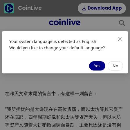
CoinLive
Download App
Your system language is detected as
English
如何应对市场行情暴跌？
Would you like to change your default language?
JinseFinance
关注
2025/05/21 01:38
Yes
No
在昨天文章末尾的留言中，有这样一则留言：
“我所担忧的是大饼现在在高位震荡，而以太坊等其它资产
还在底部，四年周期好像和以太坊等资产无关，但以太坊
等资产又随着大饼稍微回调而暴跌，主要原因还是没有创