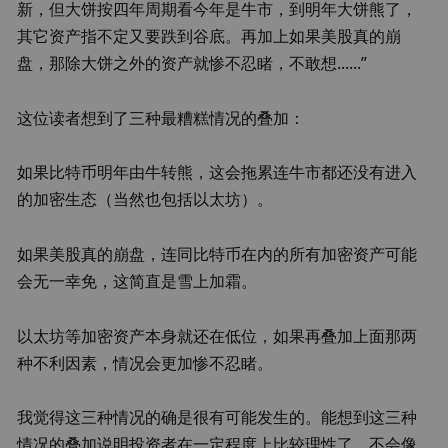
新，但大饼按四年周期看今年是牛市，到明年大饼熊了，
其它资产指不定又要跌到谷底。再加上如果美股真的崩
盘，那除大饼之外的资产就惨不忍睹，不敢想......”
这位读者想到了三种最糟糕情况的叠加：
如果比特币明年由牛转熊，这会拖累连牛市都还没有进入
的加密生态（当然也包括以太坊）。
如果美股真的崩盘，连同比特币在内的所有加密资产可能
会无一幸免，这简直是雪上加霜。
以太坊等加密资产本身就还在低位，如果再叠加上面那两
种不利因素，情况会更加惨不忍睹。
我觉得这三种情况的确是很有可能发生的。能想到这三种
情况的叠加说明投资者在一定程度上比较理性了，不会像