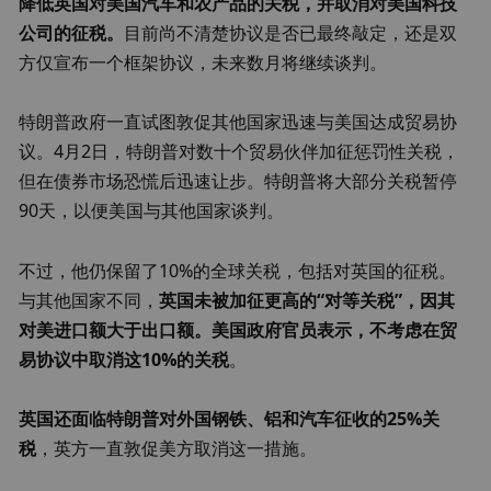
降低英国对美国汽车和农产品的关税，并取消对美国科技
公司的征税。
目前尚不清楚协议是否已最终敲定，还是双
方仅宣布一个框架协议，未来数月将继续谈判。
特朗普政府一直试图敦促其他国家迅速与美国达成贸易协
议。4月2日，特朗普对数十个贸易伙伴加征惩罚性关税，
但在债券市场恐慌后迅速让步。特朗普将大部分关税暂停
90天，以便美国与其他国家谈判。
不过，他仍保留了10%的全球关税，包括对英国的征税。
与其他国家不同，
英国未被加征更高的“对等关税”，因其
对美进口额大于出口额。
美国
政府官员表示，
不考虑在贸
易协议中取消这10%的关税
。
英国还面临特朗普对外国钢铁、铝和汽车征收的25%关
税
，英方一直敦促美方取消这一措施。