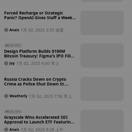
Responsibility?
Forced Recharge or Strategic
Panic? OpenAI Gives Staff a Week
Off as Meta’s Poaching Campaign
Heats Up – Can a Week Off Really
7月 02, 2025 3:35 凌晨
Anais
Stop the Exodus?
BTC
1.11%
Design Platform Builds $100M
Bitcoin Treasury: Figma’s IPO Filing
Reveals $69.5 Million Bitcoin ETF
7月 02, 2025 6:00 早上
Joy
Stake and Plans for $30 Million
More via USDC
Russia Cracks Down on Crypto
Crime as Police Shut Down St.
Petersburg Mining Farm That Stole
$128,000 in Electricity
7月 02, 2025 7:58 早上
Weatherly
BTC
1.11%
Grayscale Wins Accelerated SEC
Approval to Launch ETF Featuring
Bitcoin, Ethereum, Solana, XRP, and
7月 02, 2025 9:28 上午
Anais
Cardano — Will More Altcoin ETFs