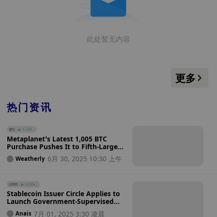
此处暂无内容
更多
热门资讯
BTC
1.11%
Metaplanet’s Latest 1,005 BTC
Purchase Pushes It to Fifth-Largest
Corporate Bitcoin Holder with
6月 30, 2025 10:30 上午
Weatherly
Ambition to Accelerate Buying
Further
USDC
0.01%
Stablecoin Issuer Circle Applies to
Launch Government-Supervised
Crypto Bank Just Weeks After
7月 01, 2025 3:30 凌晨
Anais
Record IPO: Is This the Future of