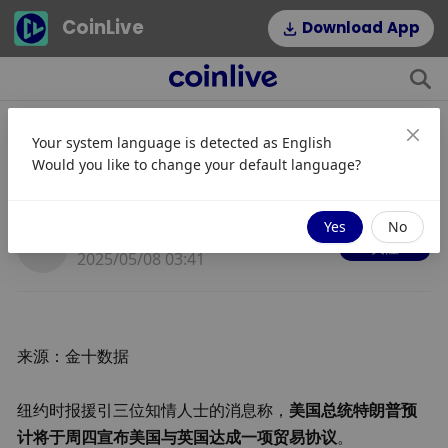
CoinLive
Download App
Your system language is detected as
English
外媒重磅爆料 美国将宣布与英国达成
Would you like to change your default language?
贸易协议？
Yes
No
JinseFinance
关注
2025/05/08 03:41
来源：金十数据
纽约时报援引三位知情人士的消息称，
美国总统特朗普预
计将于周四宣布美国与英国达成一项贸易协议
。