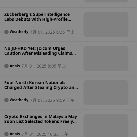
Crypto Banking?
Zuckerberg’s Superintelligence
Labs Debuts with High-Profile
Hires from AI Rivals: Can Meta
Catch Up and Dominate the AI
7月 01, 2025 6:35 早上
Weatherly
Race?
No JD-HKD Yet: JD.com Urges
Caution After Misleading Claims
Spark Stablecoin Confusion
7月 01, 2025 8:05 早上
Anais
Four North Korean Nationals
Charged After Stealing Crypto and
Accessing Sensitive Data by
Masquerading as Legit IT Workers
7月 01, 2025 9:59 上午
Weatherly
Crypto Exchanges in Malaysia May
Soon List Selected Tokens Freely
Under Proposed Rules Amid Rising
Market Demand — But Can
7月 01, 2025 10:33 上午
Anais
Exchanges Handle the