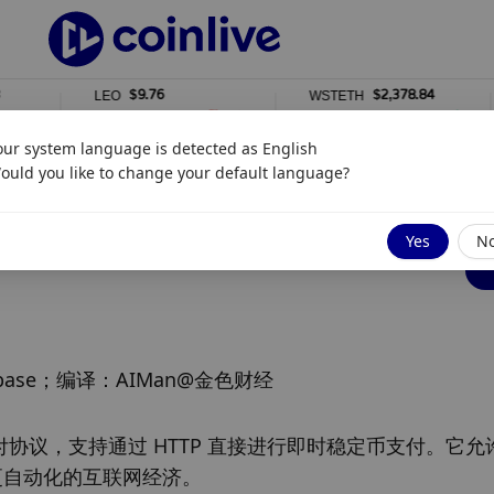
$9.76
$2,378.84
LEO
WSTETH
DEL
0%
0%
1
our system language is detected as
English
ould you like to change your default language?
Yes
N
，Coinbase；编译：AIMan@金色财经
种支付协议，支持通过 HTTP 直接进行即时稳定币支付。它允许
更自动化的互联网经济。