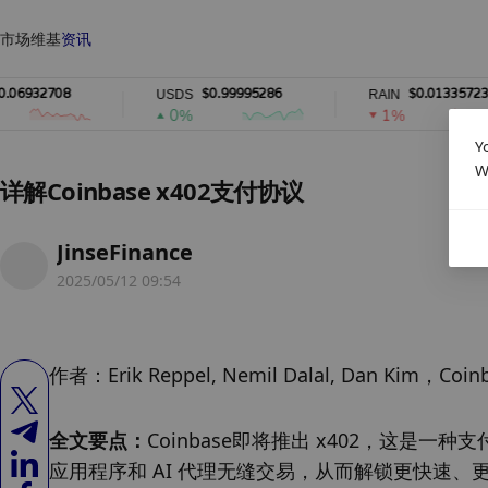
市场
维基
资讯
08
$0.99995286
$0.01335723
USDS
RAIN
0%
1%
Y
W
详解Coinbase x402支付协议
JinseFinance
2025/05/12 09:54
作者：Erik Reppel, Nemil Dalal, Dan Kim
全文要点：
Coinbase即将推出 x402，这是一
应用程序和 AI 代理无缝交易，从而解锁更快速、