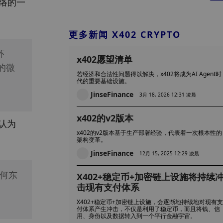
网络的一
更多新闻 X402 CRYPTO
环
x402愿望清单
的微
若经济和合法性问题得以解决，x402将成为AI Agent时
代的重要基础设施。
JinseFinance
3月 18, 2026 12:31 凌晨
x402的v2版本
认为 
x402的v2版本基于生产部署经验，代表着一次根本性的
架构变革。
JinseFinance
12月 15, 2025 12:29 凌晨
任何东
X402+稳定币+加密链上设施将持续
击现有支付体系
X402+稳定币+加密链上设施，会逐渐地持续地对现有支
付体系产生冲击，不仅是利用了稳定币，而且将钱、信
用、身份以及数据转入到一个平行金融宇宙。