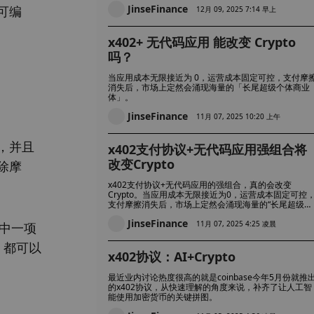
JinseFinance
可编
12月 09, 2025 7:14 早上
x402+ 无代码应用 能改变 Crypto
吗？
当应用成本无限接近为 0，运营成本固定可控，支付摩
消失后，市场上定然会涌现海量的「长尾超级个体商业
体」。
JinseFinance
11月 07, 2025 10:20 上午
，并且
x402支付协议+无代码应用强组合将
改变Crypto
除摩
x402支付协议+无代码应用的强组合，真的会改变
Crypto。当应用成本无限接近为0，运营成本固定可控
支付摩擦消失后，市场上定然会涌现海量的“长尾超级个
体商业体”。
JinseFinance
11月 07, 2025 4:25 凌晨
 中一项
）都可以
x402协议：AI+Crypto
最近业内讨论热度很高的就是coinbase今年5月份就推
的x402协议，从快速理解的角度来说，补齐了让人工智
能使用加密货币的关键拼图。