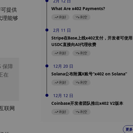
2月 12 日
What Are x402 Payments?
即可提供
代理能够
利好
利空
2月 11 日
Stripe在Base上线x402支付，开发者可使用
USDC直接向AI代理收费
利好
利空
 保障
12月 20 日
正在
Solana公布附属X账号“x402 on Solana”
利好
利空
12月 12 日
Coinbase开发者团队推出x402 V2版本
的互联网
利好
利空
更多