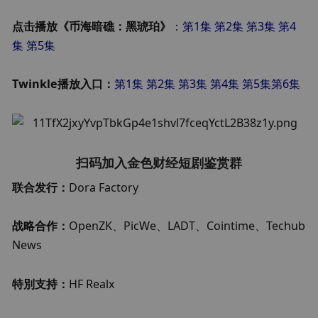
点击播放《币海暗礁：黑琥珀》
：
第1集
第2集 
第3集
第4
集
第5集
Twinkle播放入口：
第1集
第2集
第3集
第4集
第5集
第6集
扫码加入金色财经短剧鉴赏群
联合发行：
Dora Factory
战略合作：
OpenZK、PicWe、LADT、Cointime、Techub 
News
特別支持：
HF Realx