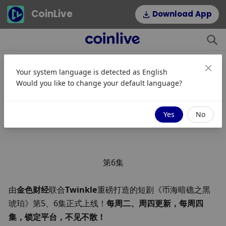
CoinLive
Download App
Your system language is detected as
English
《币海暗礁之黑琥珀》第6集
Would you like to change your default language?
JinseFinance
关注
2025/05/13 09:20
Yes
No
第6集
由
金色财经
联合
Twinkle
重磅打造的短剧《币海暗礁之黑
琥珀》第5、6集正式上线！
每周二、周四更新，每周四
集，锁定平台，不见不散！