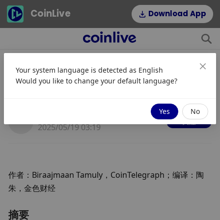
CoinLive
Download App
Your system language is detected as
English
分析师：山寨币即将迎来2017年以来
Would you like to change your default language?
“最强劲的反弹”
Yes
No
JinseFinance
关注
2025/05/19 03:19
作者：Biraajmaan Tamuly，CoinTelegraph；编译：陶
朱，金色财经
摘要