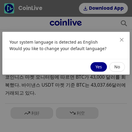
CoinLive
Download App
Your system language is detected as
English
BTC $43,000 회복
Would you like to change your default language?
2024-01-01 18:08
Yes
No
코인니스 마켓 모니터링에 따르면 BTC가 43,000 달러를 회
복했다. 바이낸스 USDT 마켓 기준 BTC는 43,037.66달러에 
거래되고 있다.
利好
利空