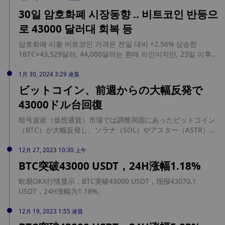
التعديل في السعر على خلفية أخبار السوق والأخبار التنظيمية المهمة.
30일 암호화폐 시장동향 .. 비트코인 반등으
تراجعت بورصة CBOE عن … source:
로 43000 달러대 회복 등
https://bitcoinarabic.com/%d8%aa%d9%88%d9%82%d8%b9-
%d8%b3%d8%b9%d8%b1-
암호화폐 시황 비트코인 ​​가격은 전일 대비 +2.56% 상승한
%d8%a7%d9%84%d8%a8%d9%8a%d8%aa%d9%83%d9%88%d
1BTC=43,529달러. 44,000달러는 환매 라인이지만, 23일 이후
9%8a%d9%86-%d9%8a%d9%86%d8%ae%d9%81%d8%b6-
의 반등에는 기세를 수반하고 있어, 알트코인에도 환매 기운이
%d8%a5%d9%84%d9%89-43000-
돌아가고 있다. 이더리움(ETH)이 전일 대비 1.6% 상승, 솔라나
1月 30, 2024 3:29 凌晨
%d8%af%d9%88%d9%84%d8%a7%d8%b1-%d9%85%d8%b9/
(SOL)가 4% 상승, 카르다노(ADA)가 7.4% 상승했다. 비트코인 현
ビットコイン、前週からの大幅反発で
물 ETF 승인 후 이익확정 판매의 일순과 그레이스케일 비트코인 ​​
43000ドル台回復
트러스트(GBTC)로부터의 매도 압력 저하를 받고 판매에 기울고
있던 암호화폐 시장이 빨리 ... source:
暗号資産（仮想通貨）市場では調整局面にあったビットコイン
https://coincode.kr/10508
（BTC）が大幅反発し、ソラナ（SOL）やアスター（ASTR）が
大きく上昇した。グレースケールの投資信託「ビットコイント
ラスト（GBTC）」の売り圧力低下が投資家心理改善をもたら
12月 27, 2023 10:30 上午
した。 source: https://coinpost.jp/?p=507735
BTC突破43000 USDT，24H涨幅1.18%
欧易OKX行情显示，BTC突破43000 USDT，现报43070.1
USDT，24H涨幅为1.18%。
12月 19, 2023 1:55 凌晨