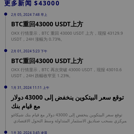
更多新闻
$43000
2月 05, 2024 7:48 早上
BTC重回43000 USDT上方
OKX 行情显示，BTC 重回 43000 USDT 上方，现报 43129.9
USDT，24H 涨幅为 0.73%。
2月 01, 2024 5:23 下午
BTC重回43000 USDT上方
OKX 行情显示，BTC 再次突破 43000 USDT，现报 43010.6
USDT，24H 跌幅收窄至 1.23%。
1月 31, 2024 11:11 上午
توقع سعر البيتكوين ينخفض إلى 43000 دولار
مع قيام بنك
توقع سعر البيتكوين ينخفض إلى 43000 دولار مع قيام بنك شيكاغو
المركزي بسحب صناديق الاستثمار المتداولة وسط التحول الاقتصادي
في عالم العملات المشفرة الديناميكي، يقترب سعر البيتكوين من عتبة
43000 دولار، مسجلاً انخفاضًا بأكثر من 1.25٪ يوم الأربعاء. يحدث هذا
1月 30, 2024 3:45 凌晨