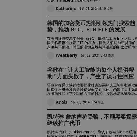
会是 Friend.tech 结束的开始吗？
Catherine
5月 28, 2024 5:10 凌晨
韩国的加密货币热潮引领热门搜索趋
势，推动 BTC、ETH ETF 的发展
在美国证券交易委员会（SEC）批准以太坊 ETF 之后，
国面临着批准加密 ETF 的压力，因为人们对加密货币的
兴趣与日俱增。韩国的谨慎立场与其活跃的加密货币市
形成了鲜明对比，投资者的参与度和对另类币的交易偏
Weatherly
不断提高，推动了加密货币市场的发展。
5月 28, 2024 5:43 凌晨
谷歌在 "让人工智能为每个人提供帮
助 "方面失败了，产生了误导性回应
谷歌旨在通过快速摘要简化搜索结果的人工智能概述功
因提供不准确和误导性信息而受到批评，凸显了人工智
在准确性和上下文理解方面的挑战。谷歌承诺迅速采取
动，解决相关问题并提高可靠性，同时强调了严格测试
Anais
合乎道德地部署人工智能生成技术的重要性。
5月 28, 2024 8:24 早上
凯特琳-詹纳声称受骗，不顾黑客揭露
继续推广代币
凯特琳-詹纳（Caitlyn Jenner）承认了她与 Meme 币顾
问萨希尔-阿罗拉（Sahil Arora）的关系，她声称萨希尔