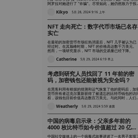
阿罗拉对她进行了 "诈骗"。尽管如此，她仍然致力于投
资和推广 JENNER 代币。
Kikyo
5月 28, 2024 9:16 上午
NFT 走向死亡：数字代币市场已名存
实亡
在最初的加密货币市场狂热消退后，NFT 几乎被认为已
经过时。在其巅峰时期，NFT 的价格高达数千万美元。
然而，一项研究显示，NFT 市场的交易量已经下降。
Catherine
5月 29, 2024 6:19 早上
考虑到研究人员找回了 11 年前的密
码，加密钱包还能被视为安全吗？
在黑客利用有根据的猜测和运气恢复了他的密码后，加
货币所有者迈克尔重新获得了被遗忘的比特币钱包的访
权，该钱包目前价值高达数百万美元。与此同时，人们
在线欺诈的担忧与日俱增，这促使 Kroo 等银行禁止加
Weatherly
货币交易，从而强调了在动荡的加密货币市场中谨慎行
5月 29, 2024 5:59 凌晨
的必要性。
中国的病毒启示录：父亲多年前的
4000 枚比特币如今价值超过 20 亿人
民币
中国社交媒体上的一个病毒式故事讲述了一名男子发现