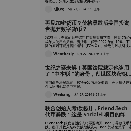
客攻击。穴居人生活是解决办法吗？
Kikyo
5月 27, 2024 9:31 上午
再见加密货币？价格暴跌后美国投资
者抛弃数字货币？
2023 年，美国的加密货币拥有量有所下降，只有 7% 的
成年人使用或拥有加密货币，低于 2022 年的 10%。下
降的原因可能是害怕错过（FOMO）、缺乏对区块链技
的了解以及市场环境动荡等因素。
Weatherly
5月 27, 2024 9:31 上午
世纪之谜未解！英国法院裁定他盗用
了 "中本聪 "的身份，创世区块密钥
好无损
英国高等法院裁定，赖特多次向法院撒谎，并大量伪造
件以证明他就是中本聪。
Weiliang
5月 27, 2024 9:39 上午
联合创始人考虑退出，Friend.Tech
代币暴跌：这是 SocialFi 项目的终结
吗？
Friend.tech 的联合创始人暗示要离开 Base，导致代币
跌。鉴于其收入结构的缺陷以及与 Base 的动荡关系，