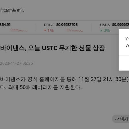
市场
维基
资讯
92
$0.06932708
$0.99995286
DOGE
USDS
1%
0%
Y
W
바이낸스, 오늘 USTC 무기한 선물 상장
2023-11-27 06:36
바이낸스가 공식 홈페이지를 통해 11월 27일 21시 30분
다. 최대 50배 레버리지를 지원한다.
利好