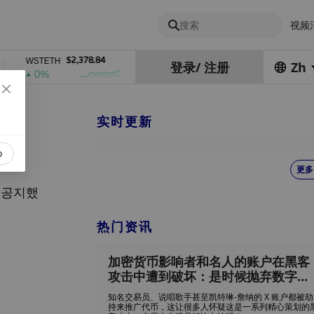
搜索
视频
$2,378.84
$0.76762686
$4
WSTETH
DEL
ZEC
登录
/
注册
Zh
0%
1%
4%
实时更新
o
更多
고 공지했
热门资讯
加密货币影响者和名人的账户在黑客
攻击中遭到破坏：是时候抛弃数字生
活，像穴居人一样生活了吗？
知名交易员、说唱歌手甚至凯特琳-詹纳的 X 账户都被劫
持来推广代币，这让很多人怀疑这是一系列精心策划的