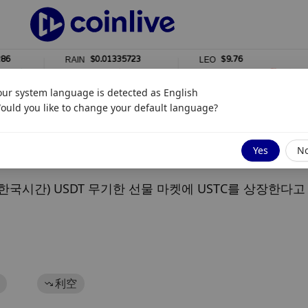
$0.01335723
$9.76
RAIN
LEO
1%
0%
our system language is detected as
English
ould you like to change your default language?
Yes
N
(한국시간) USDT 무기한 선물 마켓에 USTC를 상장한다
利空