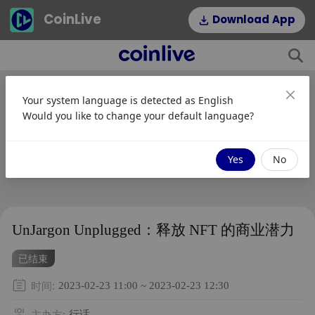
CoinLive
Download App
Your system language is detected as
English
Would you like to change your default language?
Yes
No
UnJargon Unplugged：释放 NFT 的商业潜力
已结束
时间
:
2023-02-23 11:00 ~ 2023-02-23 12:30
主办方
:
行话