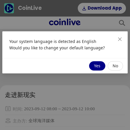
CoinLive
Download App
Your system language is detected as
English
Would you like to change your default language?
Yes
No
走进新现实
时间
:
2023-09-12 08:00 ~ 2023-09-12 10:00
主办方
:
全球海洋媒体