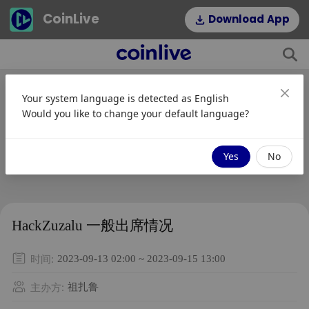
CoinLive
Download App
Your system language is detected as
English
Would you like to change your default language?
Yes
No
HackZuzalu 一般出席情况
时间
:
2023-09-13 02:00 ~ 2023-09-15 13:00
主办方
:
祖扎鲁