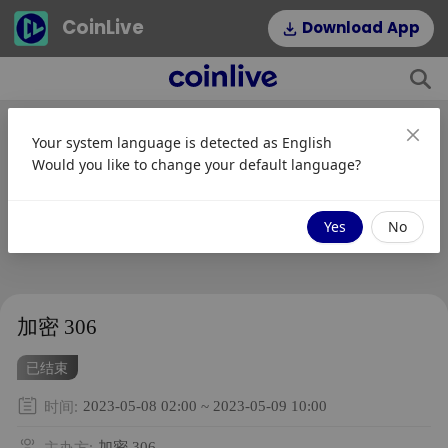
CoinLive
Download App
Your system language is detected as
English
Would you like to change your default language?
Yes
No
加密 306
已结束
时间
:
2023-05-08 02:00 ~ 2023-05-09 10:00
主办方
:
加密 306