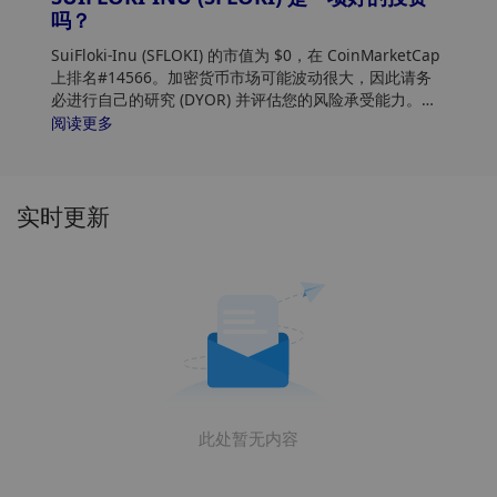
吗？
SuiFloki-Inu (SFLOKI) 的市值为 $0，在 CoinMarketCap
上排名#14566。加密货币市场可能波动很大，因此请务
必进行自己的研究 (DYOR) 并评估您的风险承受能力。此
外，分析 SuiFloki-Inu (SFLOKI) 价格趋势和模式，以找到
阅读更多
购买 SFLOKI 的最佳时机。
实时更新
此处暂无内容