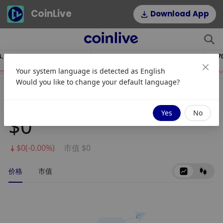
CoinLive
Download App
8
$52.50
$0.07
HYPE
DOGE
Your system language is detected as
English
6.20%
0.66%
Would you like to change your default language?
SuiFloki-Inu
Yes
No
$0
$0(-0.00%)
市值 $0
价格
市值