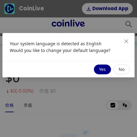
CoinLive
Download App
19
$54.22
HYPE
DOGE
Your system language is detected as
English
2.64%
1.16%
Would you like to change your default language?
Popcat
Yes
No
$0
$0(-0.00%)
市值 $0
价格
市值