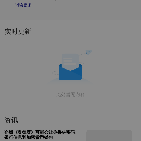
分析 Popcat (POPCAT) 价格趋势和模式，以找到购买
阅读更多
POPCAT 的最佳时机。
实时更新
此处暂无内容
资讯
盗版《奥德赛》可能会让你丢失密码、
银行信息和加密货币钱包