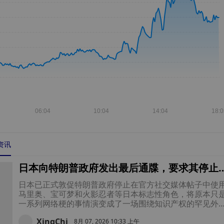
 资讯
日本向特朗普政府发出最后通牒，要求其停止
官方梗图中使用马里奥、宝可梦和火影忍者
日本已正式敦促特朗普政府停止在官方社交媒体帖子中使
马里奥、宝可梦和火影忍者等日本标志性角色，将原本只
一系列网络梗的事情演变成了一场围绕知识产权的罕见外
争端。
XingChi
8月 07, 2026 10:33 上午