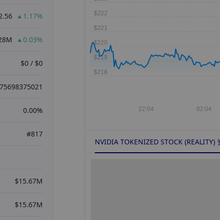
2.56
1.17%
.28M
0.03%
$0 / $0
975698375021
0.00%
#817
NVIDIA TOKENIZED STOCK (REALITY)
$15.67M
$15.67M