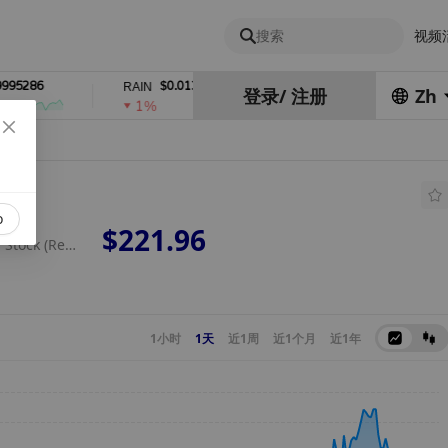
搜索
视频
286
$0.01335723
$9.76
RAIN
LEO
登录
/
注册
Zh
1%
0%
o
$221.96
NVIDIA Tokenized Stock (Reality)
1小时
1天
近1周
近1个月
近1年