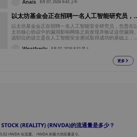
Anais
8月 07, 2026 9:43 上午
以太坊基金会正在招聘一名人工智能研究员，
保护以太坊免受其核心基础设施中隐藏威胁的
以太坊基金会正在招聘一名人工智能安全研究员，负责在
害
太坊核心协议中的漏洞影响网络之前发现并验证这些漏洞
该职位的设立是在人工智能安全测试取得成功的基础上，
在通过人工审查和自动化工具，进一步扩大基金会为保护
Weatherly
来以太坊升级所做的努力。
8月 07, 2026 8:32 早上
更多
西联汇款携手Visa推出稳定币支付服务，这家
汇款巨头正积极拥抱区块链支付
西联汇款正通过推出Stablecard拓展业务范围，超越传统
汇款业务。Stablecard是一款由Visa支持的支付卡和数字
包，允许客户接收、持有和使用其USDPT稳定币。
XingChi
8月 07, 2026 8:14 早上
比特币的安全危机远不止于Coldcard——一支
志愿者红队刚刚证实了这一点
志愿者开发者在约30小时内，针对390个比特币项目提交
D STOCK (REALITY) (RNVDA)的流通量是多少？
4,962条安全问题报告——仅有一个代码库未发现问题
575.02 rNVDA 在流通。 rNVDA 的最大供应量是 0。
Zoey
8月 07, 2026 7:34 早上