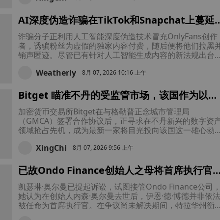
AI深度伪造诈骗在TikTok和Snapchat上蔓延
诈骗者冒充OnlyFans创作者收取款项后便销
诈骗分子正利用人工智能深度伪造技术冒充OnlyFans创作
匿迹
者，诱骗粉丝为虚假的独家内容付费，随后便将他们拉黑
销声匿迹。尽管已有针对人工智能生成内容的新法规出台
但此类诈骗行为既让粉丝蒙受经济损失，也使身份被盗用
Weatherly
创作者受到伤害。
8月 07, 2026 10:16 上午
Bitget 瞄准不丹的受监管市场，该国作为以比
特币为支撑的加密货币中心正吸引着全球企业
加密货币交易所Bitget在与格勒普正念城市管理局
（GMCA）签署合作协议后，正寻求在不丹新兴的数字资
领域抢占先机，成为最新一家将目光投向该国这一雄心勃
的、以比特币为支撑的金融中心的加密货币公司。
XingChi
8月 07, 2026 9:56 上午
已故Ondo Finance创始人之母将首席执行官
上法庭，围绕公司领导权的争端愈演愈烈
凯瑟琳·奥尔曼已提起诉讼，试图接管Ondo Finance公司
她认为在创始人内森·奥尔曼去世后，伊恩·德·博德并非依
被任命为首席执行官。在争议尚未解决期间，特拉华州衡
法院将裁定谁拥有领导该公司的法律授权。