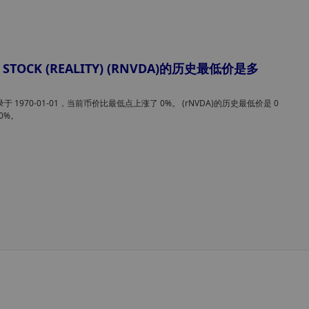
Uniswap 在 Robinhood Chain 上推出流动性
池，通过永久锁定流动性加快迷因代币的创建
Uniswap Labs 已推出“Pools”——一个基于 Robinhood
度
Chain、采用永久锁定流动性机制的迷因代币发行平台。该
D STOCK (REALITY) (RNVDA)的历史最低价是多
平台提供两种发行模式：自动流动性增长机制，以及防范
期机器人抢购的保护措施。
Anais
于 1970-01-01，当前币价比最低点上涨了 0%。 (rNVDA)的历史最低价是 0
8月 07, 2026 7:21 早上
0%。
ElizaOS创始人宣布代币“已死”，因诉讼导致项
目资金耗尽，持币者无救援方案
Eliza Labs创始人肖·沃尔特斯（Shaw Walters）宣布
ELIZAOS代币“彻底死亡”，由于一起集体诉讼的和解耗尽了
该基金会剩余资金，代币持有者如今既无资金储备，也无
购计划，更无法获得任何未来项目的支持。 这一声明实际
XingChi
为2024年AI代理热潮中最知名的代币之一画上了句号，沃
8月 07, 2026 7:06 早上
特斯明确表示不会尝试重振该资产。
Coinbase 为英国用户提供近 4,000 只美国股
票，进一步拓展加密货币以外的业务
Coinbase 已开始向符合条件的英国客户开放近 4,000 只美
国上市股票的交易权限，这标志着该交易所朝着成为一站
投资平台迈出了迄今为止最大的一步——用户可通过单一
户交易股票、加密货币和现金。