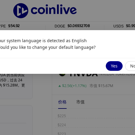
$54.92
$0.06932708
$0.99995
DOGE
USDS
1%
0%
our system language is detected as
English
ould you like to change your default language?
更新于
8月 07, 2026 6:05 晚上
Yes
N
rNVDA
 rNVDA 的当前供应
 USD，过去 24
$15.28M。更
$2.56(+1.17%)
市值 $15.67M
价格
市值