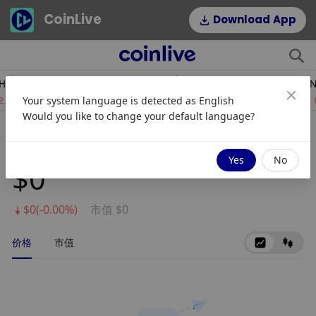
CoinLive
Download App
1,864.97
$0.99895195
USDT
BNB
Your system language is detected as
English
32%
0.01%
0.
Would you like to change your default language?
ImmortalDAO Finance
Yes
No
$0
$0(-0.00%)
市值 $0
价格
市值