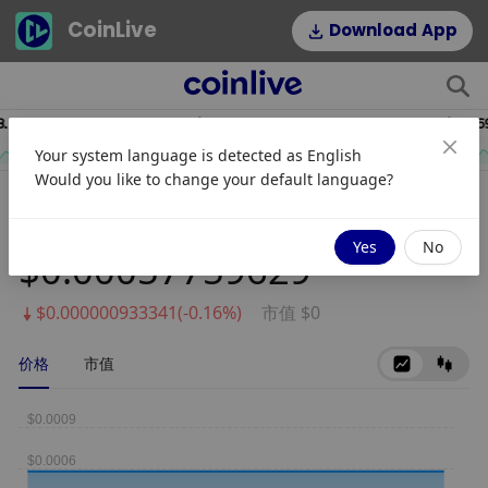
CoinLive
Download App
19
$54.22
$0
HYPE
DOGE
Your system language is detected as
English
2.64%
1.16%
Would you like to change your default language?
Hippo Wallet Token (HPO)
Yes
No
$0.00057759629
$0.000000933341(-0.16%)
市值 $0
价格
市值